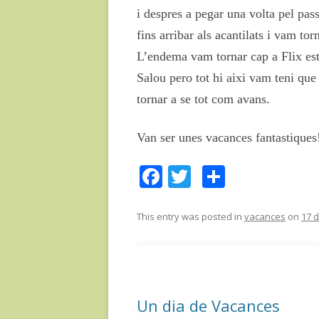
i despres a pegar una volta pel pa
fins arribar als acantilats i vam tor
L’endema vam tornar cap a Flix est
Salou pero tot hi aixi vam teni que
tornar a se tot com avans.
Van ser unes vacances fantastiques!
F
T
C
ac
w
o
e
itt
m
This entry was posted in
vacances
on
17 
b
er
p
o
ar
o
te
Un dia de Vacances
k
ix