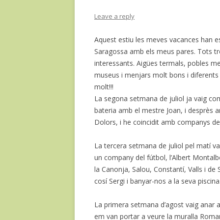
Leave a reply
Aquest estiu les meves vacances han esta
Saragossa amb els meus pares. Tots tr
interessants. Aigües termals, pobles med
museus i menjars molt bons i diferents
molt!!!
La segona setmana de juliol ja vaig com
bateria amb el mestre Joan, i desprès 
Dolors, i he coincidit amb companys de 
La tercera setmana de juliol pel matí v
un company del fútbol, l’Albert Montalbo
la Canonja, Salou, Constantí, Valls i de
cosí Sergi i banyar-nos a la seva piscina
La primera setmana d’agost vaig anar 
em van portar a veure la muralla Roman