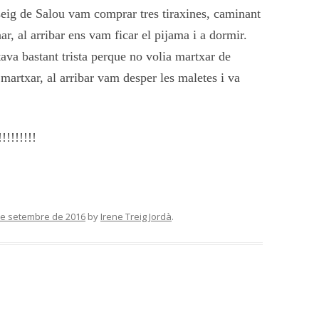
sseig de Salou vam comprar tres tiraxines, caminant
nar, al arribar ens vam ficar el pijama i a dormir.
ava bastant trista perque no volia martxar de
 martxar, al arribar vam desper les maletes i va
!!!!!!!!
de setembre de 2016
by
Irene Treig Jordà
.