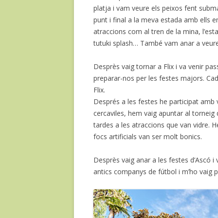
platja i vam veure els peixos fent subm
punt i final a la meva estada amb ells e
atraccions com al tren de la mina, l’esta
tutuki splash… També vam anar a veure 
Desprès vaig tornar a Flix i va venir p
preparar-nos per les festes majors. Cad
Flix.
Després a les festes he participat amb v
cercaviles, hem vaig apuntar al tornei
tardes a les atraccions que van vidre. H
focs artificials van ser molt bonics.
Desprès vaig anar a les festes d’Ascó i
antics companys de fútbol i m’ho vaig 