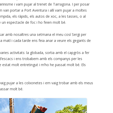
arinisme i vam pujar al trenet de Tarragona. I per posar
m van portar a Port Aventura i allí vam pujar a moltes
mpida, els ràpids, els autos de xoc, a les tasses, o al
un espectacle de foc i ho feien molt bé.
assar amb nosaltres una setmana el meu cosí Sergi per
a matí i cada tarde ens feia anar a veure els gegants de
aries activitats: la globada, sortia amb el capgròs a fer
g d’escacs i ens trobabem amb els companys per les
e estat molt entretingut i m’ho he passat molt bé. Els
 vaig pujar a les colxonetes i em vaig trobar amb els meus
passar molt bé.