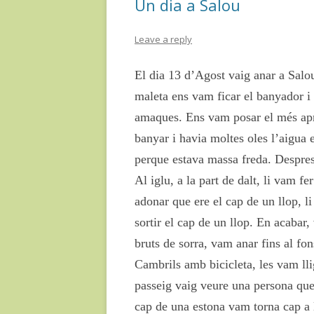
Un dia a Salou
k
ix
Leave a reply
El dia 13 d’Agost vaig anar a Salou
maleta ens vam ficar el banyador i 
amaques. Ens vam posar el més apr
banyar i havia moltes oles l’aigua 
perque estava massa freda. Despres 
Al iglu, a la part de dalt, li vam 
adonar que ere el cap de un llop, l
sortir el cap de un llop. En acaba
bruts de sorra, vam anar fins al fo
Cambrils amb bicicleta, les vam lli
passeig vaig veure una persona que f
cap de una estona vam torna cap a 