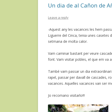
Un dia de al Cañon de Añ
k
ix
Leave a reply
-Aquest any les vacances les hem passa
Liguerre del Cinca, tenia unes casetes 
setmana de molta calor.
Vam caminar bastant per veure cascade
font. Vam visitar pobles, el que em va 
També vam passar un dia extraordinari 
rapel, passar per davall de cascades, r
vacances. Aquelles vacances van ser mo
Jo recomano visitarlo!!!