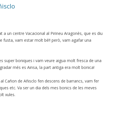
isclo
t a un centre Vacacional al Pirineu Aragonès, que es diu
de fusta, vam estar molt bé!! però, vam agafar una
s super boniques i vam veure aigua molt fresca de una
agradar més es Ainsa, la part antiga era molt bonica!
al Cañon de Añisclo fen descens de barrancs, vam fer
oques etc. Va ser un dia dels mes bonics de les meves
lt xules.