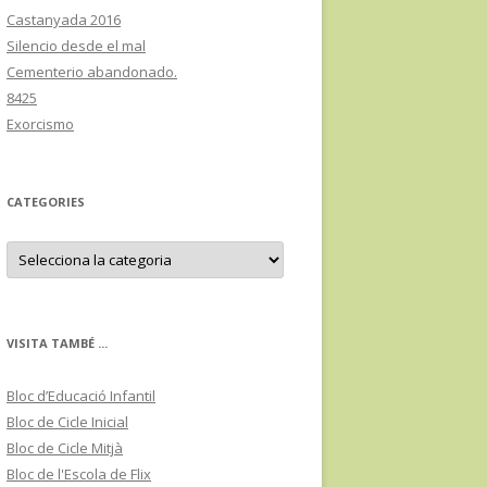
Castanyada 2016
Silencio desde el mal
Cementerio abandonado.
8425
Exorcismo
CATEGORIES
C
a
t
e
g
o
r
VISITA TAMBÉ ...
i
e
s
Bloc d’Educació Infantil
Bloc de Cicle Inicial
Bloc de Cicle Mitjà
Bloc de l'Escola de Flix