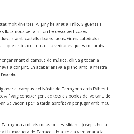
t molt diverses. Al juny he anat a Trillo, Sigüenza i
es llocs nous per a mi on he descobert coses
ievals amb castells i barris jueus. Grans catedrals i
 als que estic acostumat. La veritat es que vam caminar
ençar anant al campus de música, allí vaig tocar la
anava a conjunt. En acabar anava a piano amb la mestra
l’escola.
aig anar al campus del Nàstic de Tarragona amb l’Albert i
. Allí vaig conèixer gent de tots els pobles del voltant, de
 San Salvador. I per la tarda aprofitava per jugar amb meu
.
a Tarragona amb els meus oncles Miriam i Josep. Un dia
a i la maqueta de Tarraco. Un altre dia vam anar a la