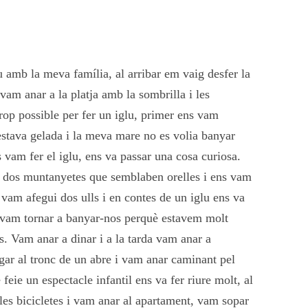
 amb la meva família, al arribar em vaig desfer la
vam anar a la platja amb la sombrilla i les
op possible per fer un iglu, primer ens vam
estava gelada i la meva mare no es volia banyar
vam fer el iglu, ens va passar una cosa curiosa.
fer dos muntanyetes que semblaben orelles i ens vam
i vam afegui dos ulls i en contes de un iglu ens va
r, vam tornar a banyar-nos perquè estavem molt
ns. Vam anar a dinar i a la tarda vam anar a
gar al tronc de un abre i vam anar caminant pel
eie un espectacle infantil ens va fer riure molt, al
les bicicletes i vam anar al apartament, vam sopar