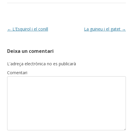
o
ar
o
te
k
ix
Post
←
L’Esquirol i el conill
La guineu i el gatet
→
navigation
Deixa un comentari
L'adreça electrònica no es publicarà
Comentari