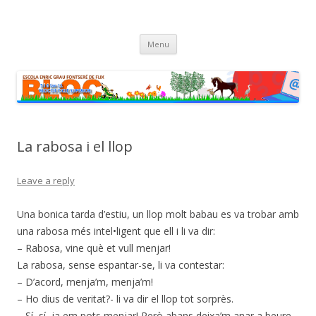
cinc i sis fan onze
Bloc dels alumnes de Cicle Superior de l'escola Enric Grau Fontseré
Skip
de Flix
Menu
to
content
La rabosa i el llop
Leave a reply
Una bonica tarda d’estiu, un llop molt babau es va trobar amb
una rabosa més intel•ligent que ell i li va dir:
– Rabosa, vine què et vull menjar!
La rabosa, sense espantar-se, li va contestar:
– D’acord, menja’m, menja’m!
– Ho dius de veritat?- li va dir el llop tot sorprès.
– Sí, sí, ja em pots menjar! Però abans deixa’m anar a beure