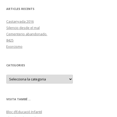
ARTICLES RECENTS
Castanyada 2016
Silencio desde el mal
Cementerio abandonado.
8425
Exorcismo
CATEGORIES
C
a
t
e
g
o
r
VISITA TAMBÉ ...
i
e
s
Bloc d’Educació Infantil