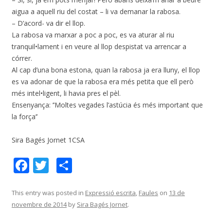
aigua a aquell riu del costat – li va demanar la rabosa.
– D’acord- va dir el llop.
La rabosa va marxar a poc a poc, es va aturar al riu
tranquil•lament i en veure al llop despistat va arrencar a
córrer.
Al cap d’una bona estona, quan la rabosa ja era lluny, el llop
es va adonar de que la rabosa era més petita que ell però
més intel•ligent, li havia pres el pèl.
Ensenyança: ’’Moltes vegades l’astúcia és més important que
la força’’
Sira Bagés Jornet 1CSA
F
T
C
ac
w
o
e
itt
m
This entry was posted in
Expressió escrita
,
Faules
on
13 de
novembre de 2014
by
Sira Bagés Jornet
.
b
er
p