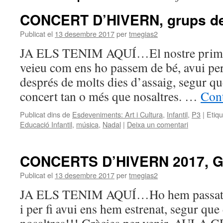
CONCERT D’HIVERN, grups de
Publicat el
13 desembre 2017
per
tmegias2
JA ELS TENIM AQUÍ…El nostre primer 
veieu com ens ho passem de bé, avui per
després de molts dies d’assaig, segur qu
concert tan o més que nosaltres. …
Cont
Publicat dins de
Esdeveniments: Art i Cultura
,
Infantil
,
P3
|
Etiq
Educació Infantil
,
música
,
Nadal
|
Deixa un comentari
CONCERTS D’HIVERN 2017, Gr
Publicat el
13 desembre 2017
per
tmegias2
JA ELS TENIM AQUÍ…Ho hem passat mo
i per fi avui ens hem estrenat, segur que