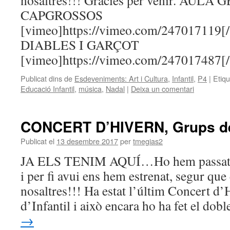
nosaltres!!! Gràcies per venir. AULA
CAPGROSSOS
[vimeo]https://vimeo.com/247017119
DIABLES I GARÇOT
[vimeo]https://vimeo.com/247017487[
Publicat dins de
Esdeveniments: Art i Cultura
,
Infantil
,
P4
|
Etiq
Educació Infantil
,
música
,
Nadal
|
Deixa un comentari
CONCERT D’HIVERN, Grups de
Publicat el
13 desembre 2017
per
tmegias2
JA ELS TENIM AQUÍ…Ho hem passat mo
i per fi avui ens hem estrenat, segur que
nosaltres!!! Ha estat l’últim Concert d’
d’Infantil i això encara ho ha fet el do
→