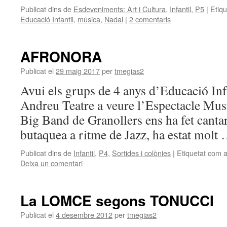
Publicat dins de
Esdeveniments: Art i Cultura
,
Infantil
,
P5
|
Etiq
Educació Infantil
,
música
,
Nadal
|
2 comentaris
AFRONORA
Publicat el
29 maig 2017
per
tmegias2
Avui els grups de 4 anys d’Educació Inf
Andreu Teatre a veure l’Espectacle 
Big Band de Granollers ens ha fet cantar
butaquea a ritme de Jazz, ha estat molt
Publicat dins de
Infantil
,
P4
,
Sortides i colònies
|
Etiquetat com 
Deixa un comentari
La LOMCE segons TONUCCI
Publicat el
4 desembre 2012
per
tmegias2