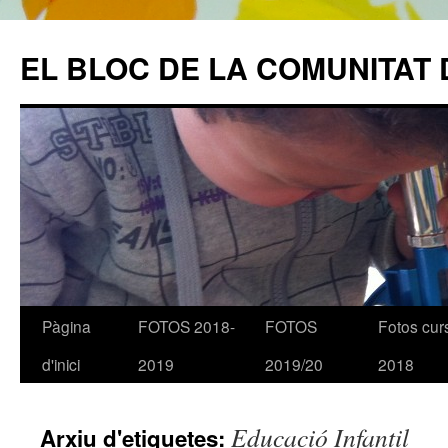
EL BLOC DE LA COMUNITAT 
Pàgina
FOTOS 2018-
FOTOS
Fotos cur
Vés
d'inici
2019
2019/20
2018
al
contingut
Educació Infantil
Arxiu d'etiquetes: