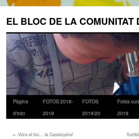
EL BLOC DE LA COMUNITAT 
Pàgina
FOTOS 2018-
FOTOS
Fotos cur
Vés
d'inici
2019
2019/20
2018
al
contingut
←
Vora el foc… la Castanyera!
Sorti