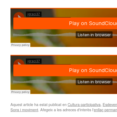
Aquest article ha estat publicat en
Cultura participativa
,
Esdeveni
Sons i moviment
. Afegeix a les adreces d'interès l'
enllaç perma