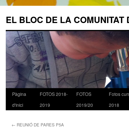
EL BLOC DE LA COMUNITAT 
Pàgina
FOTOS 2018-
FOTOS
Fotos cur
Vés
d'inici
2019
2019/20
2018
al
contingut
←
REUNIÓ DE PARES P5A