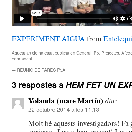
EXPERIMENT AIGUA
from
Entelequ
Aquest article ha estat publicat en
General
,
P5
,
Projectes
. Afege
permanent
.
←
REUNIÓ DE PARES P5A
3 respostes a
HEM FET UN EX
Yolanda (mare Martín)
diu:
22 octubre 2014 a les 11:13
Molt bé aquests investigadors! Fa 
curiosos. I com han crescut! I no 