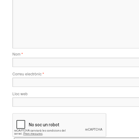
Nom
*
Correu electrònic
*
Lloc web