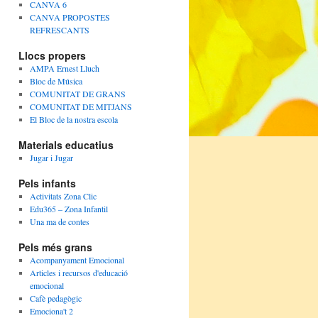
CANVA 6
CANVA PROPOSTES
REFRESCANTS
Llocs propers
AMPA Ernest Lluch
Bloc de Música
COMUNITAT DE GRANS
COMUNITAT DE MITJANS
El Bloc de la nostra escola
Materials educatius
Jugar i Jugar
Pels infants
Activitats Zona Clic
Edu365 – Zona Infantil
Una ma de contes
Pels més grans
Acompanyament Emocional
Articles i recursos d'educació
emocional
Cafè pedagògic
Emociona't 2