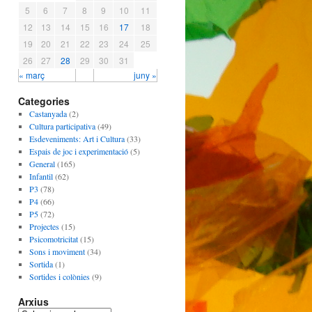
5
6
7
8
9
10
11
12
13
14
15
16
17
18
19
20
21
22
23
24
25
26
27
28
29
30
31
« març
juny »
Categories
Castanyada
(2)
Cultura participativa
(49)
Esdeveniments: Art i Cultura
(33)
Espais de joc i experimentació
(5)
General
(165)
Infantil
(62)
P3
(78)
P4
(66)
P5
(72)
Projectes
(15)
Psicomotricitat
(15)
Sons i moviment
(34)
Sortida
(1)
Sortides i colònies
(9)
Arxius