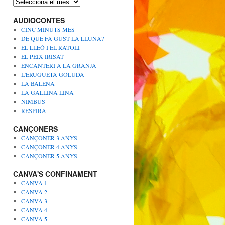
A
r
AUDIOCONTES
x
i
CINC MINUTS MÉS
u
DE QUÈ FA GUST LA LLUNA?
s
EL LLEÓ I EL RATOLÍ
EL PEIX IRISAT
ENCANTERI A LA GRANJA
L'ERUGUETA GOLUDA
LA BALENA
LA GALLINA LINA
NIMBUS
RESPIRA
CANÇONERS
CANÇONER 3 ANYS
CANÇONER 4 ANYS
CANÇONER 5 ANYS
CANVA'S CONFINAMENT
CANVA 1
CANVA 2
CANVA 3
CANVA 4
CANVA 5