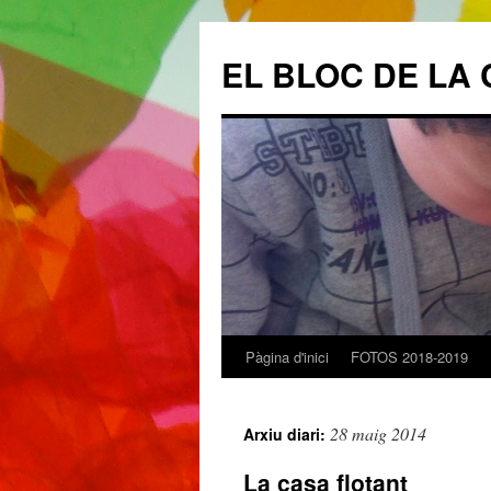
EL BLOC DE LA 
Pàgina d'inici
FOTOS 2018-2019
Vés
al
28 maig 2014
Arxiu diari:
contingut
La casa flotant