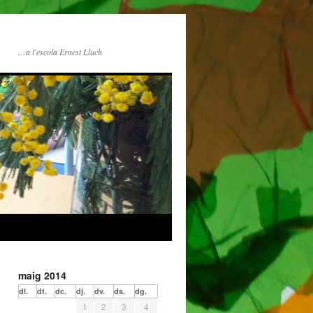
…a l'escola Ernest Lluch
maig 2014
dl.
dt.
dc.
dj.
dv.
ds.
dg.
1
2
3
4