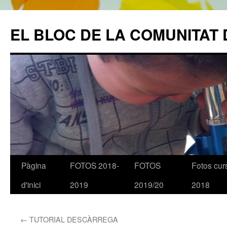
EL BLOC DE LA COMUNITAT 
Pàgina
FOTOS 2018-
FOTOS
Fotos cur
Vés
d'inici
2019
2019/20
2018
al
contingut
←
TUTORIAL DESCÀRREGA