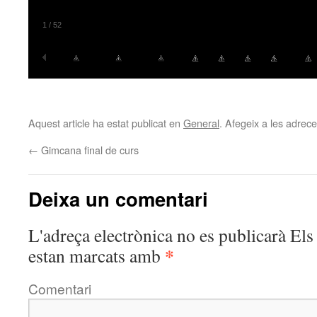
1
/
52
Aquest article ha estat publicat en
General
. Afegeix a les adreces
←
Gimcana final de curs
Deixa un comentari
L'adreça electrònica no es publicarà
Els 
*
estan marcats amb
Comentari