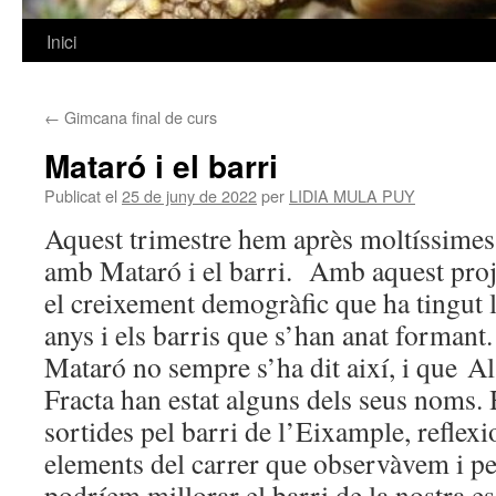
Inici
Vés
al
←
Gimcana final de curs
contingut
Mataró i el barri
Publicat el
25 de juny de 2022
per
LIDIA MULA PUY
Aquest trimestre hem après moltíssimes
amb Mataró i el barri. Amb aquest pro
el creixement demogràfic que ha tingut la
anys i els barris que s’han anat forman
Mataró no sempre s’ha dit així, i que Al
Fracta han estat alguns dels seus noms.
sortides pel barri de l’Eixample, reflexi
elements del carrer que observàvem i p
podríem millorar el barri de la nostra es