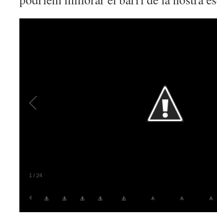
1
/
24