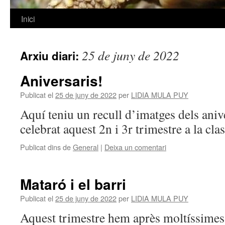
Inici
Vés
al
25 de juny de 2022
Arxiu diari:
contingut
Aniversaris!
Publicat el
25 de juny de 2022
per
LIDIA MULA PUY
Aquí teniu un recull d’imatges dels ani
celebrat aquest 2n i 3r trimestre a la cla
Publicat dins de
General
|
Deixa un comentari
Mataró i el barri
Publicat el
25 de juny de 2022
per
LIDIA MULA PUY
Aquest trimestre hem après moltíssimes