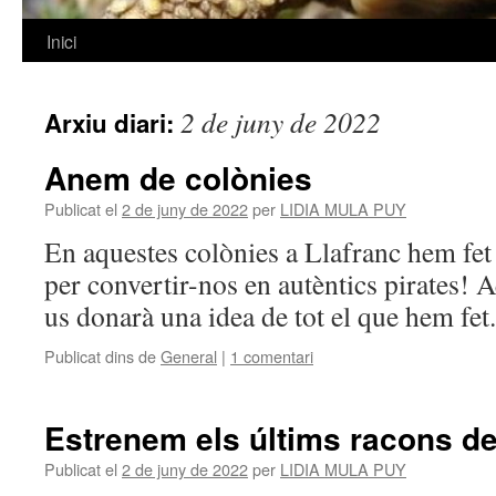
Inici
Vés
al
2 de juny de 2022
Arxiu diari:
contingut
Anem de colònies
Publicat el
2 de juny de 2022
per
LIDIA MULA PUY
En aquestes colònies a Llafranc hem fet 
per convertir-nos en autèntics pirates! 
us donarà una idea de tot el que hem fet.
Publicat dins de
General
|
1 comentari
Estrenem els últims racons d
Publicat el
2 de juny de 2022
per
LIDIA MULA PUY