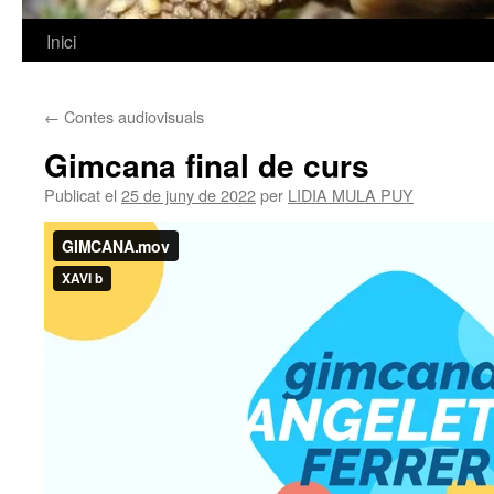
Inici
Vés
al
←
Contes audiovisuals
contingut
Gimcana final de curs
Publicat el
25 de juny de 2022
per
LIDIA MULA PUY