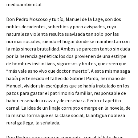
medioambiental.
Don Pedro Moscoso y tu tío, Manuel de la Lage, son dos
nobles decadentes, soberbios y poco avispados, cuya
naturaleza violenta resulta suavizada tan solo por las
normas sociales, siendo el hogar donde se manifiestan con
la más sincera brutalidad. Ambos se parecen tanto sin duda
por la herencia genética: los dos provienen de una estirpe
de hombres instintivos, vigorosos y brutos, que creen que
“más vale asno vivo que doctor muerto”. A esta misma saga
había pertenecido el fallecido Gabriel Pardo, hermano de
Manuel, vividor sin escrúpulos que se había instalado en los
pazos para gastar el patrimonio familiar, responsable de
haber enseñado a cazar y de enseñar a Pedro el apetito
carnal. La idea de un linaje corrupto emerge en la novela, de
la misma forma que es la clase social, la antigua nobleza
rural gallega, la señalada.
Don Pedro crece como un ignorante, con el hábito de un