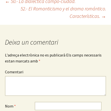
←
50.- La dialéctica campo-ciudad.
52.- El Romanticismo y el drama romántico.
Navegació
Características.
→
pels
articles
Deixa un comentari
L'adreça electrònica no es publicarà
Els camps necessaris
estan marcats amb
*
Comentari
Nom
*