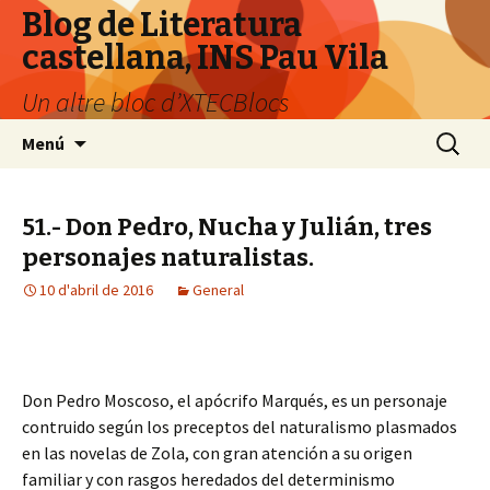
Blog de Literatura
castellana, INS Pau Vila
Un altre bloc d’XTECBlocs
Vés
Cerca:
Menú
al
contingut
51.- Don Pedro, Nucha y Julián, tres
personajes naturalistas.
10 d'abril de 2016
General
Don Pedro Moscoso, el apócrifo Marqués, es un personaje
contruido según los preceptos del naturalismo plasmados
en las novelas de Zola, con gran atención a su origen
familiar y con rasgos heredados del determinismo