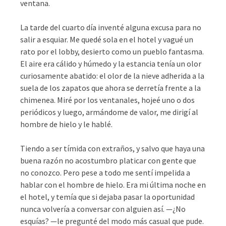
ventana.
La tarde del cuarto día inventé alguna excusa para no
salir a esquiar. Me quedé sola en el hotel y vagué un
rato por el lobby, desierto como un pueblo fantasma.
El aire era cálido y húmedo y la estancia tenía un olor
curiosamente abatido: el olor de la nieve adherida a la
suela de los zapatos que ahora se derretía frente a la
chimenea. Miré por los ventanales, hojeé uno o dos
periódicos y luego, armándome de valor, me dirigí al
hombre de hielo y le hablé.
Tiendo a ser tímida con extraños, y salvo que haya una
buena razón no acostumbro platicar con gente que
no conozco. Pero pese a todo me sentí impelida a
hablar con el hombre de hielo. Era mi última noche en
el hotel, y temía que si dejaba pasar la oportunidad
nunca volvería a conversar con alguien así. —¿No
esquías? —le pregunté del modo más casual que pude.