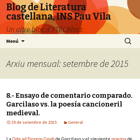
Blog de Literatura
castellana, INS Pau Vila
Un altre bloc d’XTECBlocs
Vés
Cerca:
Menú
al
contingut
Arxiu mensual: setembre de 2015
8.- Ensayo de comentario comparado.
Garcilaso vs. la poesía cancioneril
medieval.
29 de setembre de 2015
General
La
Oda ad florem Gnidi
de Garcilaso y el siguiente
poema
de