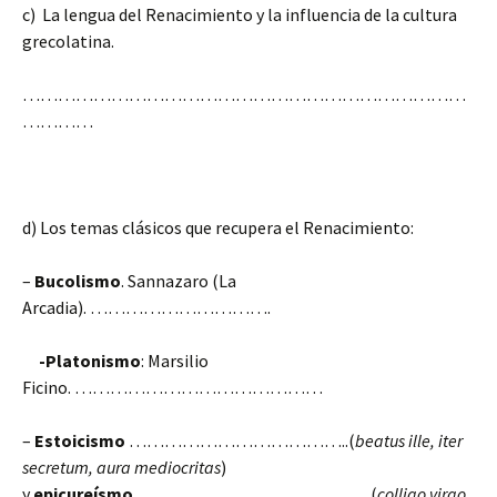
c) La lengua del Renacimiento y la influencia de la cultura
grecolatina.
…………………………………………………………………
…………
d) Los temas clásicos que recupera el Renacimiento:
–
Bucolismo
. Sannazaro (La
Arcadia). ………………………….
-Platonismo
: Marsilio
Ficino. ……………………………………
–
Estoicismo
………………………………..(
beatus ille, iter
secretum, aura mediocritas
)
y
epicureísmo
…………………………………..(
colligo virgo