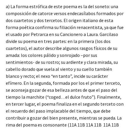
a) La forma estrófica de este poema es la del soneto: una
composición de catorce versos endecasílabos formados por
dos cuartetos y dos tercetos. El origen italiano de esta
forma poética confirma su filiación renacentista, ya que fue
el usado por Petrarca en su Cancionero a Laura. Garcilaso
divide su poema en tres partes: en la primera (los dos
cuartetos), el autor describe algunos rasgos físicos de su
amada: los colores pálido y sonrojado –por sus
sentimientos- de su rostro; su ardiente y clara mirada, su
cabello dorado que vuela al viento y su cuello también
blanco y recto; el nexo “en tanto”, incide su carácter
efímero. En la segunda, formada por los el primer terceto,
se aconseja gozar de esa belleza antes de que el paso del
tiempo la marchite (“coged…el dulce fruto”). Finalmente,
en tercer lugar, el poema finaliza en el segundo terceto con
el recuerdo del paso implacable del tiempo, que debe
contribuir a gozar del bien presente, mientras se pueda. La
rima del poema es consonante (11A 11B 11A 11B 11A 11B