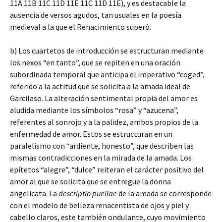
11A 11B 11C 11D 11E 11C 11D 11E), y es destacable la
ausencia de versos agudos, tan usuales en la poesía
medieval a la que el Renacimiento superó.
b) Los cuartetos de introducción se estructuran mediante
los nexos “en tanto”, que se repiten en una oración
subordinada temporal que anticipa el imperativo “coged”,
referido a la actitud que se solicita a la amada ideal de
Garcilaso. La alteración sentimental propia del amor es
aludida mediante los símbolos “rosa” y “azucena”,
referentes al sonrojo y a la palidez, ambos propios de la
enfermedad de amor. Estos se estructuran en un
paralelismo con “ardiente, honesto”, que describen las
mismas contradicciones en la mirada de la amada. Los
epítetos “alegre”, “dulce” reiteran el carácter positivo del
amor al que se solicita que se entregue la donna
angelicata. La
descriptio puellae
de la amada se corresponde
con el modelo de belleza renacentista de ojos y piel y
cabello claros, este también ondulante, cuyo movimiento