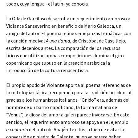
todo), cuya lengua –el latín- ya conocía.
La Oda de Garcilaso desarrolla un requerimiento amoroso a
Violante Sanseverino en beneficio de Mario Galeota, un
amigo del autor. El poema reúne semejanzas temáticas con
la canción medival
A una dama,
de Cristóbal de Castillejo,
escrita decenios antes. La comparación de los recursos
líricos que utilizan ambas composiciones ilumina el giro
copernicano que supuso en la creación artística la
introducción de la cultura renacentista.
El propio apodo de Violante aporta al poema referencias de
la mitología clásica, recuperada para la tradición occidental
gracias a los humanistas italianos: “Gnido” era, además del
nombre de un barrio napolitano, la forma italiana de
“Venus”, la diosa del amor a quien parece invocarse. En este
sentido, el requerimiento amoroso se apoya en el ejemplo
a contrario
del mito de Anajérete e Ifis, a bien de evitar la
conversión en piedra de Galeota, quien ya parece haber