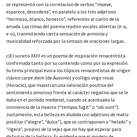
se representó con la correlacíon de verbos “mueve,
esparece, desordena”, en paralelo a los tres adjetivos
“hermoso, blanco, honesto”, referentes al cuello de la
amada. Las rimas del poema repiten vocales abiertas (e-a,
e-o), tranmitiendo cierta sensación de armonía y
musicalidad reforzada por la sintaxis de oraciones largas.
c)El soneto XXIII es un poema de inspiración renacentista
confirmada tanto por su contenido como por su expresión.
Su tema principal evoca los tópicos renacentistas de origen
clásico carpe diem (de Ausonio) y colligo virgo rosas
(Horacio), que muestran una valoración positiva del
sentimiento amoroso frente al carácter negativo que se le
daba en el período medieval, cuando se acentuaba la
inminencia de la muerte (“tempus fugit” o “ubi sunt”).
Justamente, esta belleza es aludida con adjetivos de matiz
positivo (“alegre”, “dulce”), que se contraponen a “helado” y
“ligera”, propios de la vejez que no hay que esperar para
disfrutar de la belleza. Es evidente que el modelo de