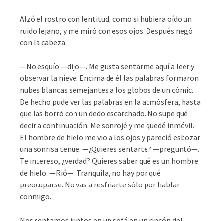
Alzó el rostro con lentitud, como si hubiera oído un
ruido lejano, y me miró con esos ojos. Después negó
con la cabeza.
—No esquío —dijo—. Me gusta sentarme aquí a leer y
observar la nieve. Encima de él las palabras formaron
nubes blancas semejantes a los globos de un cómic.
De hecho pude ver las palabras en la atmósfera, hasta
que las borró con un dedo escarchado. No supe qué
decir a continuación. Me sonrojé y me quedé inmóvil.
El hombre de hielo me vio a los ojos y pareció esbozar
una sonrisa tenue. —¿Quieres sentarte? —preguntó—.
Te intereso, ¿verdad? Quieres saber qué es un hombre
de hielo. —Rió—. Tranquila, no hay por qué
preocuparse. No vas a resfriarte sólo por hablar
conmigo.
Nos sentamos juntos en un sofá en un rincón del