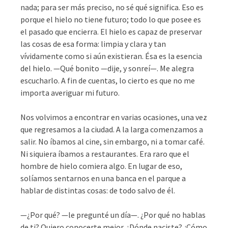
nada; para ser más preciso, no sé qué significa. Eso es
porque el hielo no tiene futuro; todo lo que posee es
el pasado que encierra. El hielo es capaz de preservar
las cosas de esa forma: limpia y clara y tan
vívidamente como si aún existieran. Ésa es la esencia
del hielo. —Qué bonito —dije, y sonreí—. Me alegra
escucharlo. A fin de cuentas, lo cierto es que no me
importa averiguar mi futuro.
Nos volvimos a encontrar en varias ocasiones, una vez
que regresamos a la ciudad. A la larga comenzamos a
salir. No íbamos al cine, sin embargo, ni a tomar café.
Ni siquiera íbamos a restaurantes. Era raro que el
hombre de hielo comiera algo. En lugar de eso,
solíamos sentarnos en una banca en el parque a
hablar de distintas cosas: de todo salvo de él.
—¿Por qué? —le pregunté un día—. ¿Por qué no hablas
de ti? Quiero conocerte mejor. ¿Dónde naciste? ¿Cómo