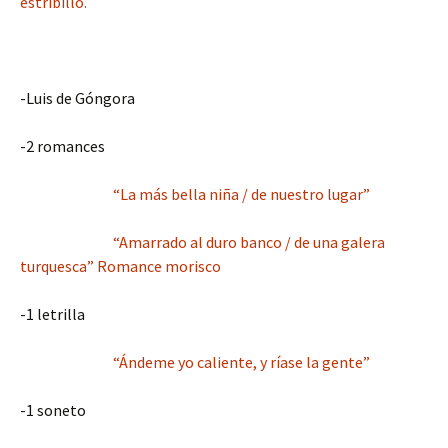
estribillo.
-Luis de Góngora
-2 romances
“La más bella niña / de nuestro lugar”
“Amarrado al duro banco / de una galera
turquesca” Romance morisco
-1 letrilla
“Ándeme yo caliente, y ríase la gente”
-1 soneto