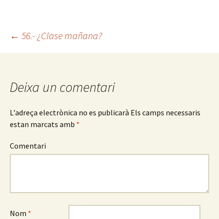
←
56.- ¿Clase mañana?
Navegació
pels
Deixa un comentari
articles
L'adreça electrònica no es publicarà
Els camps necessaris
estan marcats amb
*
Comentari
Nom
*