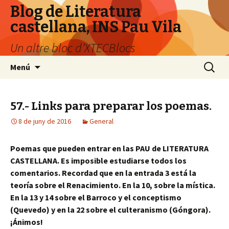
Blog de Literatura
castellana, INS Pau Vila
Un altre bloc d’XTECBlocs
Vés
Cerca:
Menú
al
contingut
57.- Links para preparar los poemas.
8 de juny de 2016
General
Poemas que pueden entrar en las PAU de LITERATURA
CASTELLANA. Es imposible estudiarse todos los
comentarios. Recordad que en la entrada 3 está la
teoría sobre el Renacimiento. En la 10, sobre la mística.
En la 13 y 14 sobre el Barroco y el conceptismo
(Quevedo) y en la 22 sobre el culteranismo (Góngora).
¡Ánimos!