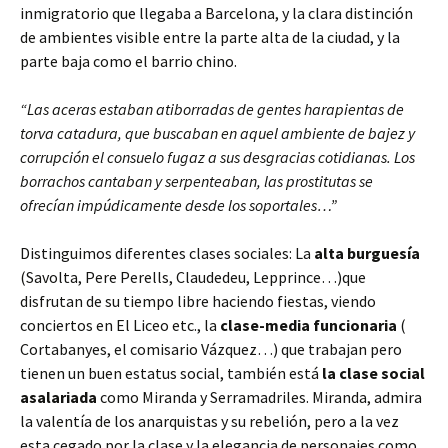
inmigratorio que llegaba a Barcelona, y la clara distinción
de ambientes visible entre la parte alta de la ciudad, y la
parte baja como el barrio chino.
“Las aceras estaban atiborradas de gentes harapientas de
torva catadura, que buscaban en aquel ambiente de bajez y
corrupción el consuelo fugaz a sus desgracias cotidianas. Los
borrachos cantaban y serpenteaban, las prostitutas se
ofrecían impúdicamente desde los soportales…”
Distinguimos diferentes clases sociales: La
alta burguesía
(Savolta, Pere Perells, Claudedeu, Lepprince…)que
disfrutan de su tiempo libre haciendo fiestas, viendo
conciertos en El Liceo etc., la
clase-media funcionaria
(
Cortabanyes, el comisario Vázquez…) que trabajan pero
tienen un buen estatus social, también está
la clase social
asalariada
como Miranda y Serramadriles. Miranda, admira
la valentía de los anarquistas y su rebelión, pero a la vez
esta cegado por la clase y la elegancia de personajes como