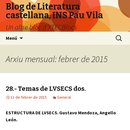
Blog de Literatura
castellana, INS Pau Vila
Un altre bloc d’XTECBlocs
Vés
Cerca:
Menú
al
contingut
Arxiu mensual: febrer de 2015
28.- Temas de LVSECS dos.
11 de febrer de 2015
General
ESTRUCTURA DE LVSECS. Gustavo Mendoza, Angello
León.