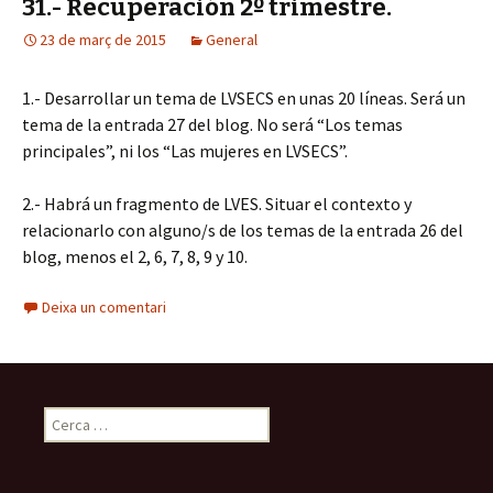
31.- Recuperación 2º trimestre.
23 de març de 2015
General
1.- Desarrollar un tema de LVSECS en unas 20 líneas. Será un
tema de la entrada 27 del blog. No será “Los temas
principales”, ni los “Las mujeres en LVSECS”.
2.- Habrá un fragmento de LVES. Situar el contexto y
relacionarlo con alguno/s de los temas de la entrada 26 del
blog, menos el 2, 6, 7, 8, 9 y 10.
Deixa un comentari
C
e
r
c