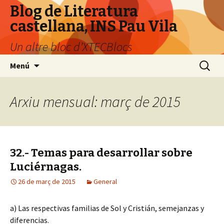
Blog de Literatura
castellana, INS Pau Vila
Un altre bloc d’XTECBlocs
Vés
Cerca:
Menú
al
contingut
Arxiu mensual: març de 2015
32.- Temas para desarrollar sobre
Luciérnagas.
26 de març de 2015
General
a) Las respectivas familias de Sol y Cristián, semejanzas y
diferencias.