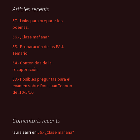
a
Articles recents
:
57.- Links para preparar los
poemas.
56.- ¿Clase mañana?
55.- Preparación de las PAU.
Temario.
54.- Contenidos de la
recuperación.
53.- Posibles preguntas para el
examen sobre Don Juan Tenorio
del 10/5/16
Comentaris recents
laura sarri
en
56.- ¿Clase mañana?