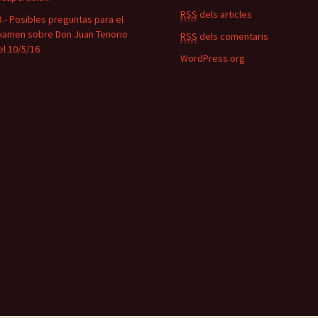
RSS
dels articles
3.- Posibles preguntas para el
xamen sobre Don Juan Tenorio
RSS
dels comentaris
el 10/5/16
WordPress.org