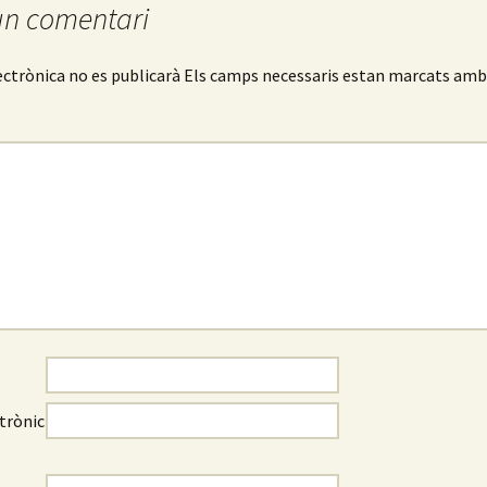
un comentari
ectrònica no es publicarà
Els camps necessaris estan marcats am
trònic