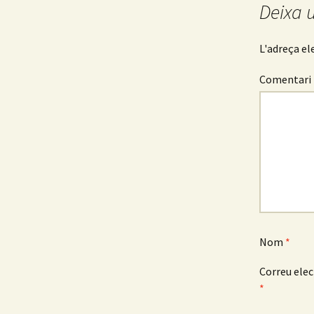
pels
Deixa 
articles
L'adreça el
Comentari
Nom
*
Correu elec
*