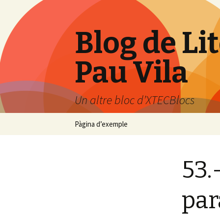
Blog de Li
Pau Vila
Un altre bloc d’XTECBlocs
Vés
Pàgina d’exemple
al
contingut
53.
par