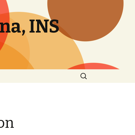
ana, INS
Cerca:
on