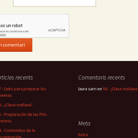
rticles recents
Comentaris recents
7.- Links para preparar los
laura sarri
en
56.- ¿Clase mañana
oemas.
6.- ¿Clase mañana?
5.- Preparación de las PAU.
emario.
Meta
4.- Contenidos de la
Entra
ecuperación.