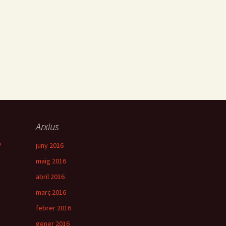
Arxius
?
juny 2016
maig 2016
abril 2016
març 2016
febrer 2016
gener 2016