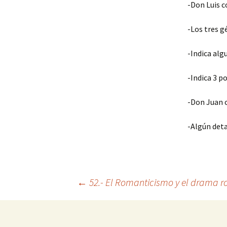
-Don Luis c
-Los tres g
-Indica alg
-Indica 3 p
-Don Juan c
-Algún deta
←
52.- El Romanticismo y el drama ro
Navegació