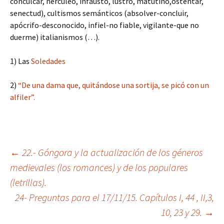
conculcar, hercúleo, infausto, lustro, matutino,ostentar,
senectud), cultismos semánticos (absolver-concluir,
apócrifo-desconocido, infiel-no fiable, vigilante-que no
duerme) italianismos (…).
1) Las
Soledades
2)
“De una dama que, quitándose una sortija, se picó con un
alfiler”.
←
22.- Góngora y la actualización de los géneros
medievales (los romances) y de los populares
Navegació
(letrillas).
24- Preguntas para el 17/11/15. Capítulos I, 44 , II,3,
pels
10, 23 y 29.
→