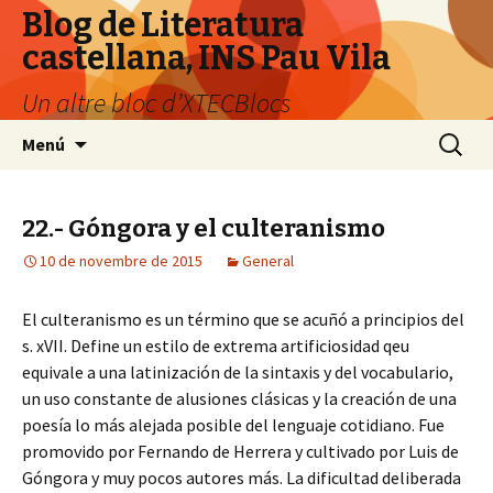
Blog de Literatura
castellana, INS Pau Vila
Un altre bloc d’XTECBlocs
Vés
Cerca:
Menú
al
contingut
22.- Góngora y el culteranismo
10 de novembre de 2015
General
El culteranismo es un término que se acuñó a principios del
s. xVII. Define un estilo de extrema artificiosidad qeu
equivale a una latinización de la sintaxis y del vocabulario,
un uso constante de alusiones clásicas y la creación de una
poesía lo más alejada posible del lenguaje cotidiano. Fue
promovido por Fernando de Herrera y cultivado por Luis de
Góngora y muy pocos autores más. La dificultad deliberada