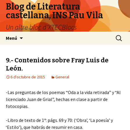
Blog de Literatura
castellana, INS Pau Vila
Un altre bloc d’XTECBlocs
Vés
Cerca:
Menú
al
contingut
9.- Contenidos sobre Fray Luis de
León.
6 d'octubre de 2015
General
-Las preguntas de los poemas “Oda a la vida retirada” y “Al
licenciado Juan de Grial”, hechas en clase a partir de
fotocopias.
-Libro de texto de 1º: págs. 69 y 70: (‘Obra’, ‘La poesía’ y
‘Estilo’), que habrás de resumir en casa.