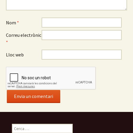
Nom
*
Correu electrònic
*
Lloc web
C