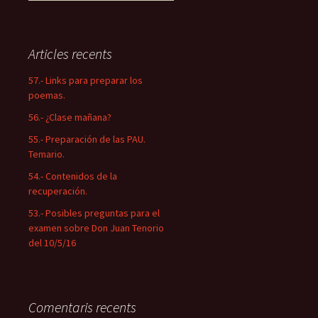
e
r
c
a
Articles recents
:
57.- Links para preparar los
poemas.
56.- ¿Clase mañana?
55.- Preparación de las PAU.
Temario.
54.- Contenidos de la
recuperación.
53.- Posibles preguntas para el
examen sobre Don Juan Tenorio
del 10/5/16
Comentaris recents