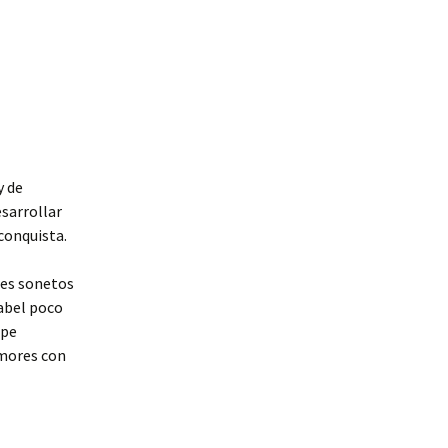
y de
esarrollar
conquista.
res sonetos
sabel poco
ope
amores con