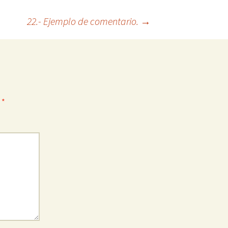
22.- Ejemplo de comentario.
→
b
*