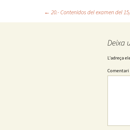
←
20.- Contenidos del examen del 15
Navegació
pels
Deixa 
articles
L'adreça el
Comentari