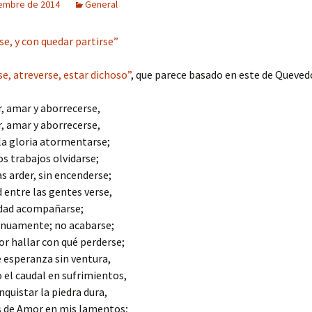
embre de 2014
General
rse, y con quedar partirse”
, atreverse, estar dichoso”
, que parece basado en este de Queved
, amar y aborrecerse,
, amar y aborrecerse,
la gloria atormentarse;
os trabajos olvidarse;
s arder, sin encenderse;
 entre las gentes verse,
edad acompañarse;
inuamente; no acabarse;
or hallar con qué perderse;
e esperanza sin ventura,
 el caudal en sufrimientos,
nquistar la piedra dura,
s de Amor en mis lamentos;