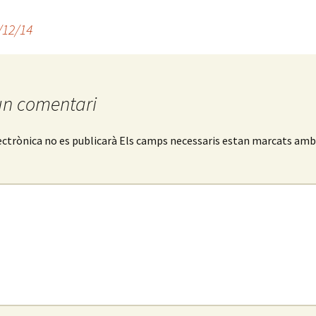
/12/14
un comentari
ectrònica no es publicarà
Els camps necessaris estan marcats am