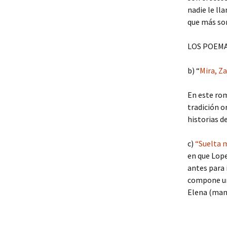
nadie le ll
que más so
LOS POEMA
b) “
Mira, Za
En este rom
tradición o
historias d
c)
“Suelta 
en que Lope
antes para 
compone una
Elena (man