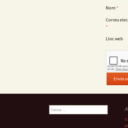
Nom
*
Correu elec
*
Lloc web
A
C
e
5
r
p
c