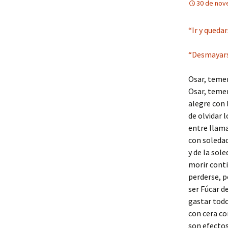
30 de nov
“Ir y queda
“Desmayarse
Osar, temer
Osar, temer
alegre con 
de olvidar l
entre llama
con soledad
y de la sol
morir cont
perderse, p
ser Fúcar d
gastar todo
con cera co
son efecto