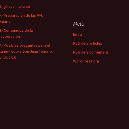
6.- ¿Clase mañana?
5.- Preparación de las PAU.
emario.
Meta
4.- Contenidos de la
Entra
ecuperación.
RSS
dels articles
3.- Posibles preguntas para el
xamen sobre Don Juan Tenorio
RSS
dels comentaris
el 10/5/16
WordPress.org