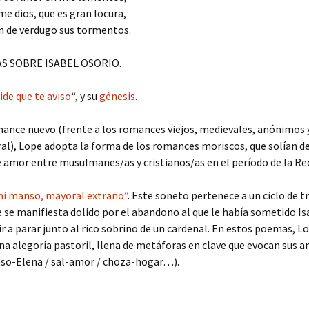
ame dios, que es gran locura,
n de verdugo sus tormentos.
S SOBRE ISABEL OSORIO.
ide que te aviso
“, y su
génesis
.
ance nuevo (frente a los romances viejos, medievales, anónimos 
ral), Lope adopta la forma de los romances moriscos, que solían d
e amor entre musulmanes/as y cristianos/as en el período de la Re
mi manso, mayoral extraño”
. Este soneto pertenece a un ciclo de t
 se manifiesta dolido por el abandono al que le había sometido I
ir a parar junto al rico sobrino de un cardenal. En estos poemas, L
 alegoría pastoril, llena de metáforas en clave que evocan sus 
so-Elena / sal-amor / choza-hogar…).