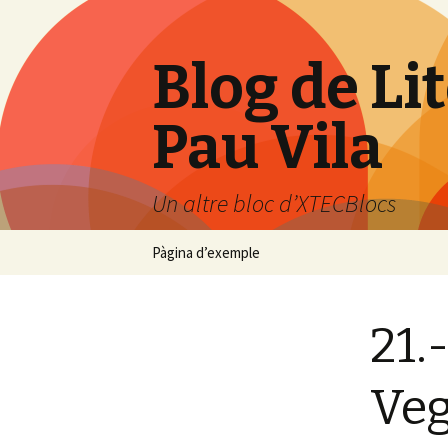
Blog de Li
Pau Vila
Un altre bloc d’XTECBlocs
Vés
Pàgina d’exemple
al
contingut
21.
Ve