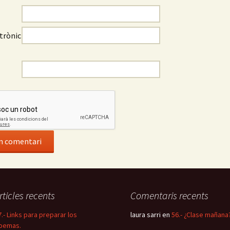
trònic
rticles recents
Comentaris recents
7.- Links para preparar los
laura sarri
en
56.- ¿Clase mañana
oemas.