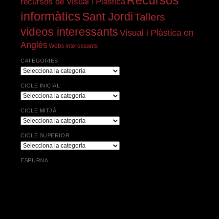
Recursos
recursos de Visual i Plàstica
informàtics
Sant Jordi
Tallers
videos interessants
Visual i Plàstica en
Anglès
Webs interessants
CATEGORIES
Categories
CICLE INICIAL
Cicle
Inicial
CICLE MITJÀ
Cicle
Mitjà
CICLE SUPERIOR
Cicle
Superior
ESPURNA