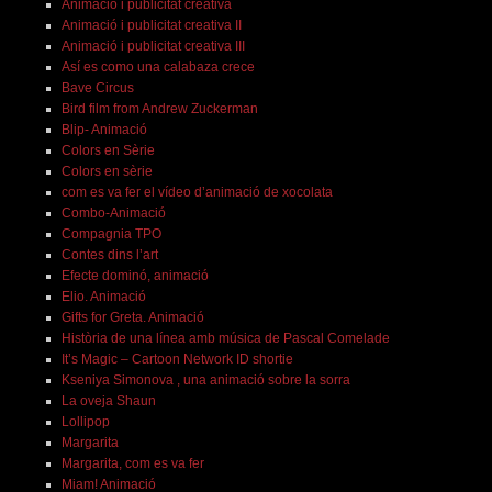
Animació i publicitat creativa
Animació i publicitat creativa II
Animació i publicitat creativa III
Así es como una calabaza crece
Bave Circus
Bird film from Andrew Zuckerman
Blip- Animació
Colors en Sèrie
Colors en sèrie
com es va fer el vídeo d’animació de xocolata
Combo-Animació
Compagnia TPO
Contes dins l’art
Efecte dominó, animació
Elio. Animació
Gifts for Greta. Animació
Història de una línea amb música de Pascal Comelade
It’s Magic – Cartoon Network ID shortie
Kseniya Simonova , una animació sobre la sorra
La oveja Shaun
Lollipop
Margarita
Margarita, com es va fer
Miam! Animació