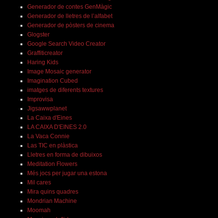
Generador de contes GenMàgic
Generador de lletres de l’alfabet
Generador de pòsters de cinema
Glogster
Google Search Video Creator
Graffiticreator
Haring Kids
Image Mosaic generator
Imagination Cubed
imatges de diferents textures
Improvisa
Jigsawwplanet
La Caixa d'Eines
LA CAIXA D'EINES 2.0
La Vaca Connie
Las TIC en plàstica
Lletres en forma de dibuixos
Meditation Flowers
Més jocs per jugar una estona
Mil cares
Mira quins quadres
Mondrian Machine
Moomah