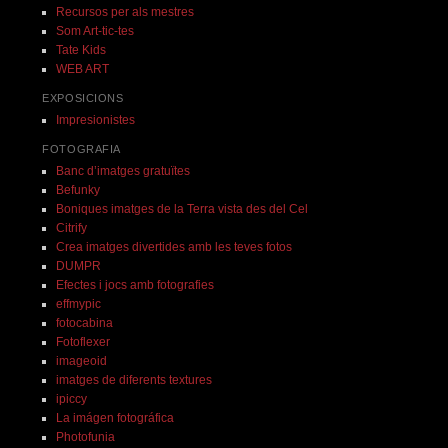
Recursos per als mestres
Som Art-tic-tes
Tate Kids
WEB ART
EXPOSICIONS
Impresionistes
FOTOGRAFIA
Banc d’imatges gratuïtes
Befunky
Boniques imatges de la Terra vista des del Cel
Citrify
Crea imatges divertides amb les teves fotos
DUMPR
Efectes i jocs amb fotografies
effmypic
fotocabina
Fotoflexer
imageoid
imatges de diferents textures
ipiccy
La imágen fotográfica
Photofunia