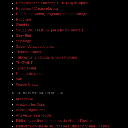
Recursos per als mestres. CEIP Puig d'Arques
Recursos TIC para plàstica
Red Studio Moma, programa per a fer collage
Robotype
Simetria
SPELL WITH FLICKR, per a fer títol divertits
Story Bird
Supalogo
Super- Veloz, tipografies
Trencaclosques
Tutorial per a dibuixar la figura humana
TUXPAINT
Typedrawing
Una mà de contes
Voki
Wordle Create
RECURSOS VISUAL I PLÀSTICA
alisa burke
Artistes a les Corts
Artistes signatures
Arts Visuelles a l’école
Biblioteca on line de recursos de Visual i Plàstica
Biblioteca on-line de recursos de l’Educació Visual i Plàstica