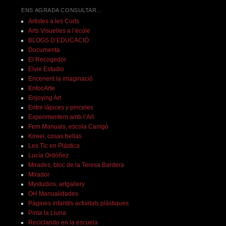
ENS AGRADA CONSULTAR...
Artistes a les Corts
Arts Visuelles a l’école
BLOGS D’EDUCACIÓ
Documenta
El Recogedor
Elvie Estudio
Encenent la imaginació
EnfocArte
Enjoying Art
Entre lápices y pinceles
Experimentem amb l’Art
Fem Manuals, escola Canigó
Kireei, cosas bellas
Les Tic en Plástica
Lucía Ordóñez
Mirades, bloc de la Teresa Bardera
Mirador
Mystudios, artgallery
OH Manualidades
Pàgines infantils activitats plàstiques
Pinta la Lluna
Reciclando en la escuela