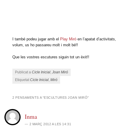
I també podeu jugar amb el
Play Miró
en l’apatat d’activitats,
volum, us ho passareu molt i molt bé!!
Que les vostres escutures siguin tot un èxit!!
Publicat a
Cicle Inicial
,
Joan Miró
Etiquetat
Cicle Inicial
,
Miró
2 PENSAMENTS A “
ESCULTURES JOAN MIRÓ
”
Inma
2 MARÇ 2012 A LES 14:31