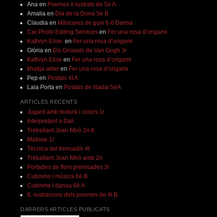
Ana
en
Poemes il·lustrats de 5è A
Amalia
en
Dia de la Dona 5è B
Claudia
en
Màscares de guix 6 è Dansa
Car Photo Editing Services
en
Fer una rosa d’origami
Kathryn Elise.
en
Fer una rosa d’origami
Glòria
en
Els Girasols de Van Gogh 3r
Kathryn Elise
en
Fer una rosa d’origami
khatija akter
en
Fer una rosa d’origami
Pep
en
Postals 4t A
Laia Porta
en
Postals de Nadal 5èA
ARTICLES RECENTS
Jugant amb textura i colors 1r
Interpretant a Dalí
Treballant Joan Miró 2n A
Matisse 1r
Tècnica del trencadís 4t
Treballant Joan Miró amb 2n
Portades de flors premsades 3r
Cubisme i música 6è B
Cubisme i dansa 6è A
IL·lustracions dels poemes de 4t B
DARRERS ARTICLES PUBLICATS