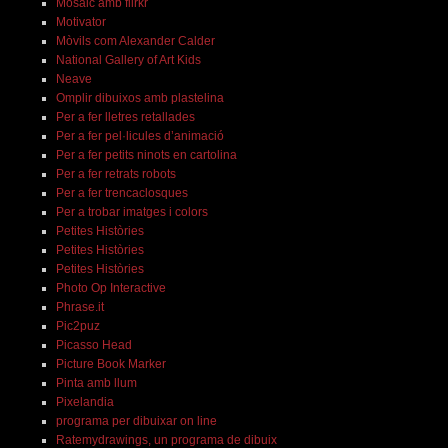
Mosaic amb flirkr
Motivator
Mòvils com Alexander Calder
National Gallery of Art Kids
Neave
Omplir dibuixos amb plastelina
Per a fer lletres retallades
Per a fer pel·licules d’animació
Per a fer petits ninots en cartolina
Per a fer retrats robots
Per a fer trencaclosques
Per a trobar imatges i colors
Petites Històries
Petites Històries
Petites Històries
Photo Op Interactive
Phrase.it
Pic2puz
Picasso Head
Picture Book Marker
Pinta amb llum
Pixelandia
programa per dibuixar on line
Ratemydrawings, un programa de dibuix