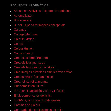
RECURSOS INFORMÀTICS
Artsancam.Activities. Explore Lino-printing
Automotivator
Blockposters
Bubbl.us, per a fer mapes conceptuals
Calameo
Collage Machine
Color in Motion
Colors
Colour Hunter
Comic Creator
Crea el teu propi Bodegó
Crea els teus monstres
Crea els teus propis monstres
Crea imatges divertides amb les teves fotos
Crea la teva pròpia animació
Crear el teu retrat manga
Cuaderno Intercultural
El Color . EDucación Visual y Plástica
El Modernisme, joc del jclic
FontPark, dibuixa amb cal·ligrafies
Gammes de Colors
Generador d’exercicis de cal·ligrafia