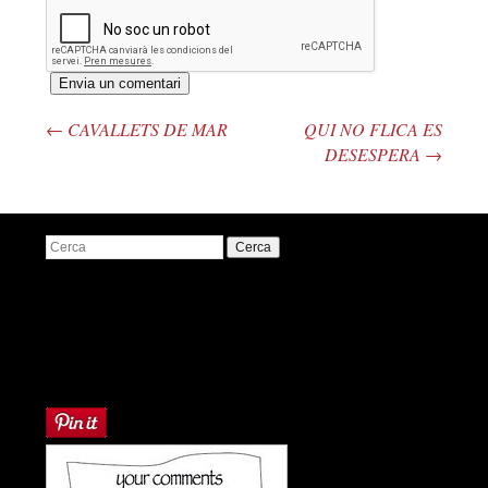
←
CAVALLETS DE MAR
QUI NO FLICA ES
Navegació pels articles
DESESPERA
→
Cerca