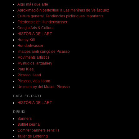
Algo más que arte
Aproximació hipertextual a Las meninas de Velázquez
Cultura general. Tendències pictòriques importants
Friedensreich Hundertwasser
Google Arts & Culture
HISTÒRIA DE L'ART
Honey Kill
Hundertwasser
Imatges amb cançó de Picasso
Moviments artístics
Mystudios, artgallery
Paul Klee
Picasso Head
Picasso, vida i obra
Un memory del Museu Picasso
CATÀLEG D'ART
HISTÒRIA DE L'ART
DIBUIX
Banners
Butllet journal
Com fer banners senzills
Taller de Lettering