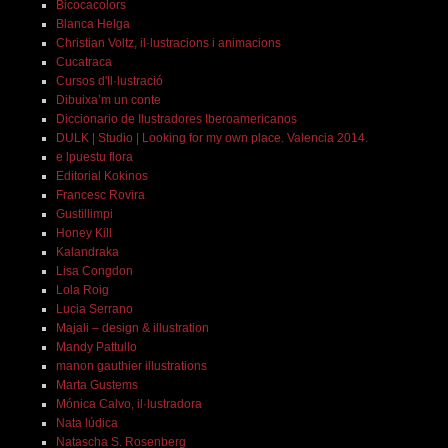
Bicocacolors
Blanca Helga
Christian Voltz, il·lustracions i animacions
Cucatraca
Cursos d'Il·lustració
Dibuixa’m un conte
Diccionario de Ilustradores Iberoamericanos
DULK | Studio | Looking for my own place. Valencia 2014.
e lpuestu flora
Editorial Kokinos
Francesc Rovira
Gustillimpi
Honey Kill
Kalandraka
Lisa Congdon
Lola Roig
Lucia Serrano
Majali – design & illustration
Mandy Pattullo
manon gauthier illustrations
Marta Gustems
Mónica Calvo, il·lustradora
Nata lúdica
Natascha S. Rosenberg