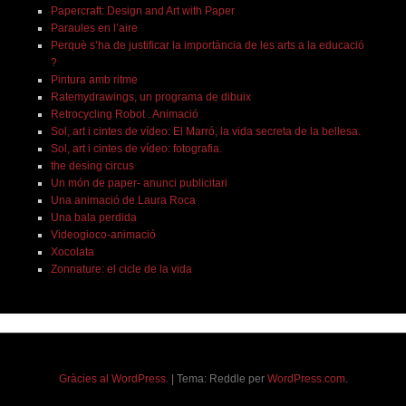
Papercraft: Design and Art with Paper
Paraules en l’aire
Perquè s’ha de justificar la importància de les arts a la educació
?
Pintura amb ritme
Ratemydrawings, un programa de dibuix
Retrocycling Robot . Animació
Sol, art i cintes de vídeo: El Marró, la vida secreta de la bellesa.
Sol, art i cintes de vídeo: fotografia.
the desing circus
Un món de paper- anunci publicitari
Una animació de Laura Roca
Una bala perdida
Videogioco-animació
Xocolata
Zonnature: el cicle de la vida
Gràcies al WordPress.
|
Tema: Reddle per
WordPress.com
.