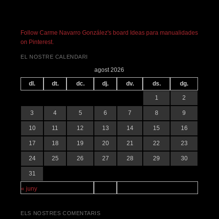
Follow Carme Navarro González's board Ideas para manualidades
on Pinterest.
EL NOSTRE CALENDARI
agost 2026
dl.
dt.
dc.
dj.
dv.
ds.
dg.
1
2
3
4
5
6
7
8
9
10
11
12
13
14
15
16
17
18
19
20
21
22
23
24
25
26
27
28
29
30
31
« juny
ELS NOSTRES COMENTARIS