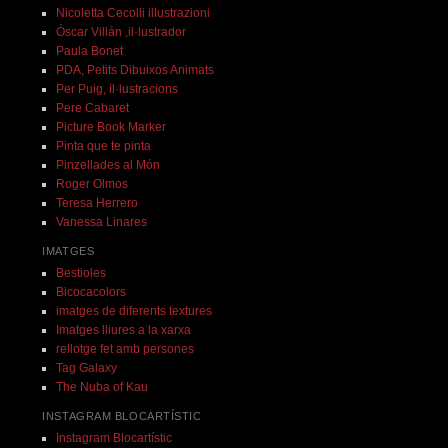
Nicoletta Cecolli illustrazioni
Óscar Villán ,il·lustrador
Paula Bonet
PDA, Petits Dibuixos Animats
Per Puig, il·lustracions
Pere Cabaret
Picture Book Marker
Pinta que te pinta
Pinzellades al Món
Roger Olmos
Teresa Herrero
Vanessa Linares
IMATGES
Bestioles
Bicocacolors
imatges de diferents textures
Imatges lliures a la xarxa
rellotge fet amb persones
Tag Galaxy
The Nuba of Kau
INSTAGRAM BLOCARTÍSTIC
Instagram Blocartístic