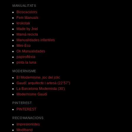
MANUALITATS
Bicocacolors
Fem Manuals
krokotak
Made by Joel
Mamá recicla
Manualidades infantiles
Mini-Eco
Oh Manualidades
papiroflèxia
pinta la luna
MODERNISME
El Modernisme, joc del jclic
Gaudí: arquitecte i artesà (22’57”)
La Barcelona Modernista (30′)
Modernisme Gaudí
PINTEREST
PINTEREST
RECOMANACIONS
Impresionistes
Modiband