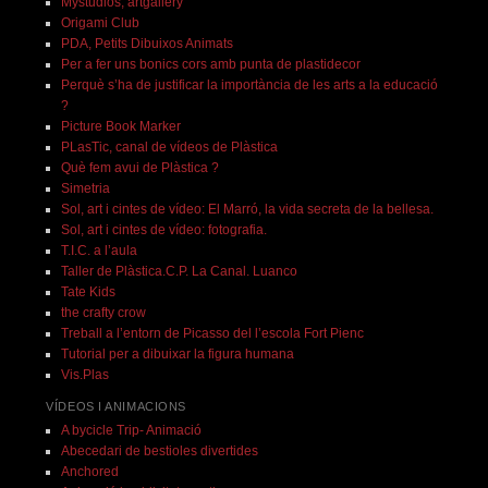
Mystudios, artgallery
Origami Club
PDA, Petits Dibuixos Animats
Per a fer uns bonics cors amb punta de plastidecor
Perquè s’ha de justificar la importància de les arts a la educació
?
Picture Book Marker
PLasTic, canal de vídeos de Plàstica
Què fem avui de Plàstica ?
Simetria
Sol, art i cintes de vídeo: El Marró, la vida secreta de la bellesa.
Sol, art i cintes de vídeo: fotografia.
T.I.C. a l’aula
Taller de Plàstica.C.P. La Canal. Luanco
Tate Kids
the crafty crow
Treball a l’entorn de Picasso del l’escola Fort Pienc
Tutorial per a dibuixar la figura humana
Vis.Plas
VÍDEOS I ANIMACIONS
A bycicle Trip- Animació
Abecedari de bestioles divertides
Anchored