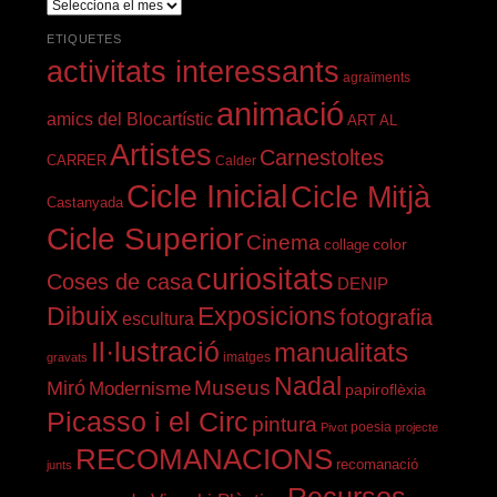
darrers
articles
ETIQUETES
publicats
activitats interessants
agraïments
animació
amics del Blocartístic
ART AL
Artistes
Carnestoltes
CARRER
Calder
Cicle Inicial
Cicle Mitjà
Castanyada
Cicle Superior
Cinema
color
collage
curiositats
Coses de casa
DENIP
Dibuix
Exposicions
fotografia
escultura
Il·lustració
manualitats
imatges
gravats
Nadal
Miró
Museus
Modernisme
papiroflèxia
Picasso i el Circ
pintura
Pivot
poesia
projecte
RECOMANACIONS
recomanació
junts