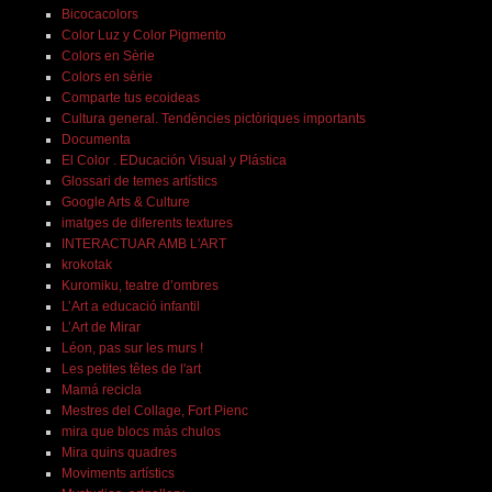
Bicocacolors
Color Luz y Color Pigmento
Colors en Sèrie
Colors en sèrie
Comparte tus ecoideas
Cultura general. Tendències pictòriques importants
Documenta
El Color . EDucación Visual y Plástica
Glossari de temes artístics
Google Arts & Culture
imatges de diferents textures
INTERACTUAR AMB L'ART
krokotak
Kuromiku, teatre d’ombres
L’Art a educació infantil
L’Art de Mirar
Léon, pas sur les murs !
Les petites têtes de l'art
Mamá recicla
Mestres del Collage, Fort Pienc
mira que blocs más chulos
Mira quins quadres
Moviments artístics