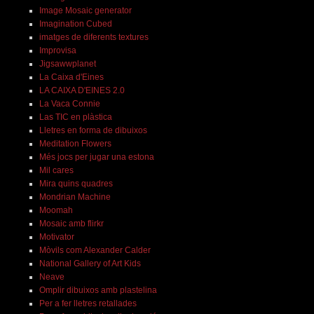
Image Mosaic generator
Imagination Cubed
imatges de diferents textures
Improvisa
Jigsawwplanet
La Caixa d'Eines
LA CAIXA D'EINES 2.0
La Vaca Connie
Las TIC en plàstica
Lletres en forma de dibuixos
Meditation Flowers
Més jocs per jugar una estona
Mil cares
Mira quins quadres
Mondrian Machine
Moomah
Mosaic amb flirkr
Motivator
Mòvils com Alexander Calder
National Gallery of Art Kids
Neave
Omplir dibuixos amb plastelina
Per a fer lletres retallades