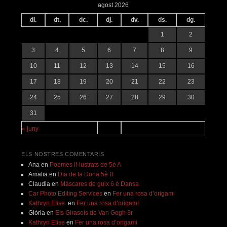
agost 2026
dl.
dt.
dc.
dj.
dv.
ds.
dg.
1
2
3
4
5
6
7
8
9
10
11
12
13
14
15
16
17
18
19
20
21
22
23
24
25
26
27
28
29
30
31
« juny
ELS NOSTRES COMENTARIS
Ana
en
Poemes il·lustrats de 5è A
Amalia
en
Dia de la Dona 5è B
Claudia
en
Màscares de guix 6 è Dansa
Car Photo Editing Services
en
Fer una rosa d’origami
Kathryn Elise.
en
Fer una rosa d’origami
Glòria
en
Els Girasols de Van Gogh 3r
Kathryn Elise
en
Fer una rosa d’origami