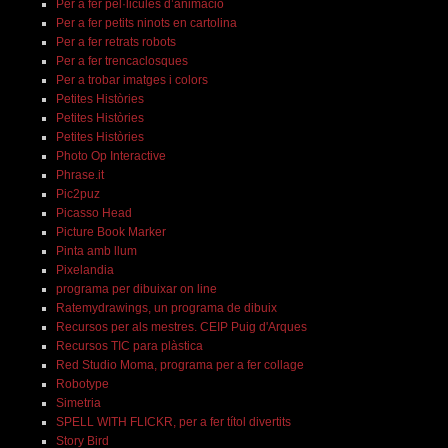
Per a fer pel·licules d’animació
Per a fer petits ninots en cartolina
Per a fer retrats robots
Per a fer trencaclosques
Per a trobar imatges i colors
Petites Històries
Petites Històries
Petites Històries
Photo Op Interactive
Phrase.it
Pic2puz
Picasso Head
Picture Book Marker
Pinta amb llum
Pixelandia
programa per dibuixar on line
Ratemydrawings, un programa de dibuix
Recursos per als mestres. CEIP Puig d'Arques
Recursos TIC para plàstica
Red Studio Moma, programa per a fer collage
Robotype
Simetria
SPELL WITH FLICKR, per a fer títol divertits
Story Bird