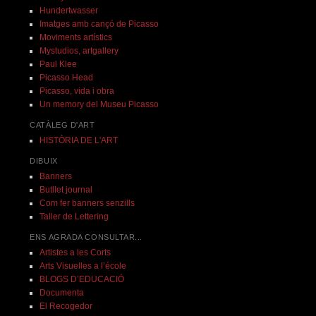
Hundertwasser
Imatges amb cançó de Picasso
Moviments artístics
Mystudios, artgallery
Paul Klee
Picasso Head
Picasso, vida i obra
Un memory del Museu Picasso
CATÀLEG D'ART
HISTÒRIA DE L'ART
DIBUIX
Banners
Butllet journal
Com fer banners senzills
Taller de Lettering
ENS AGRADA CONSULTAR...
Artistes a les Corts
Arts Visuelles a l’école
BLOGS D’EDUCACIÓ
Documenta
El Recogedor