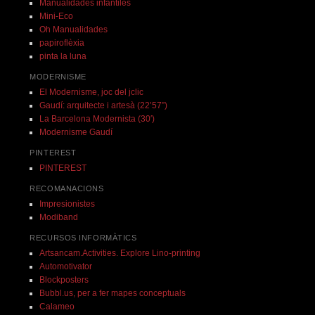
Manualidades infantiles
Mini-Eco
Oh Manualidades
papiroflèxia
pinta la luna
MODERNISME
El Modernisme, joc del jclic
Gaudí: arquitecte i artesà (22’57”)
La Barcelona Modernista (30′)
Modernisme Gaudí
PINTEREST
PINTEREST
RECOMANACIONS
Impresionistes
Modiband
RECURSOS INFORMÀTICS
Artsancam.Activities. Explore Lino-printing
Automotivator
Blockposters
Bubbl.us, per a fer mapes conceptuals
Calameo