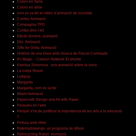
Colors en Sèrie
Colors en sèrie
com es va fer el vídeo d’animació de xocolata
Combo-Animació
Compagnia TPO
Contes dins l’art
Efecte dominó, animació
Elio. Animació
Gifts for Greta. Animació
Història de una línea amb música de Pascal Comelade
It’s Magic – Cartoon Network ID shortie
Kseniya Simonova , una animació sobre la sorra
La oveja Shaun
Lollipop
Margarita
Margarita, com es va fer
Miam! Animació
Papercraft: Design and Art with Paper
Paraules en l’aire
Perquè s’ha de justificar la importància de les arts a la educació
?
Pintura amb ritme
Ratemydrawings, un programa de dibuix
Retrocycling Robot . Animació