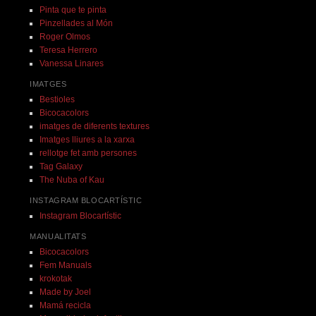
Pinta que te pinta
Pinzellades al Món
Roger Olmos
Teresa Herrero
Vanessa Linares
IMATGES
Bestioles
Bicocacolors
imatges de diferents textures
Imatges lliures a la xarxa
rellotge fet amb persones
Tag Galaxy
The Nuba of Kau
INSTAGRAM BLOCARTÍSTIC
Instagram Blocartístic
MANUALITATS
Bicocacolors
Fem Manuals
krokotak
Made by Joel
Mamá recicla