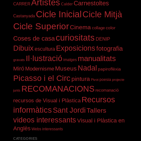
Artistes
Carnestoltes
CARRER
Calder
Cicle Inicial
Cicle Mitjà
Castanyada
Cicle Superior
Cinema
color
collage
curiositats
Coses de casa
DENIP
Dibuix
Exposicions
fotografia
escultura
Il·lustració
manualitats
imatges
gravats
Nadal
Miró
Museus
Modernisme
papiroflèxia
Picasso i el Circ
pintura
Pivot
poesia
projecte
RECOMANACIONS
recomanació
junts
Recursos
recursos de Visual i Plàstica
informàtics
Sant Jordi
Tallers
videos interessants
Visual i Plàstica en
Anglès
Webs interessants
CATEGORIES