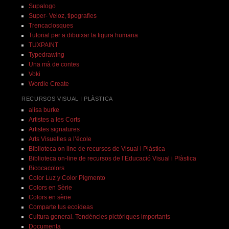
Supalogo
Super- Veloz, tipografies
Trencaclosques
Tutorial per a dibuixar la figura humana
TUXPAINT
Typedrawing
Una mà de contes
Voki
Wordle Create
RECURSOS VISUAL I PLÀSTICA
alisa burke
Artistes a les Corts
Artistes signatures
Arts Visuelles a l’école
Biblioteca on line de recursos de Visual i Plàstica
Biblioteca on-line de recursos de l’Educació Visual i Plàstica
Bicocacolors
Color Luz y Color Pigmento
Colors en Sèrie
Colors en sèrie
Comparte tus ecoideas
Cultura general. Tendències pictòriques importants
Documenta