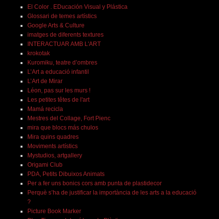
El Color . EDucación Visual y Plástica
Glossari de temes artístics
Google Arts & Culture
imatges de diferents textures
INTERACTUAR AMB L'ART
krokotak
Kuromiku, teatre d’ombres
L’Art a educació infantil
L’Art de Mirar
Léon, pas sur les murs !
Les petites têtes de l'art
Mamá recicla
Mestres del Collage, Fort Pienc
mira que blocs más chulos
Mira quins quadres
Moviments artístics
Mystudios, artgallery
Origami Club
PDA, Petits Dibuixos Animats
Per a fer uns bonics cors amb punta de plastidecor
Perquè s’ha de justificar la importància de les arts a la educació
?
Picture Book Marker