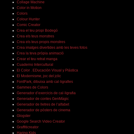
Collage Machine
Color in Motion
Colors
Colour Hunter
Comic Creator
Crea el teu propi Bodegó
Crea els teus monstres
Crea els teus propis monstres
Crea imatges divertides amb les teves fotos
Crea la teva pròpia animació
Crear el teu retrat manga
Cuaderno Intercultural
El Color . EDucación Visual y Plástica
El Modernisme, joc del jclic
FontPark, dibuixa amb cal·ligrafies
Gammes de Colors
Generador d’exercicis de cal·ligrafia
Generador de contes GenMàgic
Generador de lletres de l’alfabet
Generador de pòsters de cinema
Glogster
Google Search Video Creator
Graffiticreator
Haring Kids