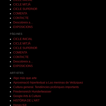
CICLE INICIAL
CICLE MITJÀ
CICLE SUPERIOR
COMENTA
CONTACTE
Descobreix a…
EXPOSICIONS
PÀGINES
CICLE INICIAL
CICLE MITJÀ
CICLE SUPERIOR
COMENTA
CONTACTE
Descobreix a…
EXPOSICIONS
ARTISTES
Algo más que arte
Aproximació hipertextual a Las meninas de Velázquez
Cultura general. Tendències pictòriques importants
Friedensreich Hundertwasser
Google Arts & Culture
HISTÒRIA DE L'ART
Honey Kill