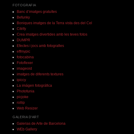
FOTOGRAFIA
Banc d’imatges gratuïtes
Befunky
Boniques imatges de la Terra vista des del Cel
Citrify
Crea imatges divertides amb les teves fotos
DUMPR
Efectes i jocs amb fotografies
effmypic
fotocabina
Fotoflexer
imageoid
imatges de diferents textures
ipiccy
La imágen fotográfica
Photofunia
picjoke
rollip
Web Resizer
GALERIA D'ART
Galerias de Arte de Barcelona
WEb Gallery