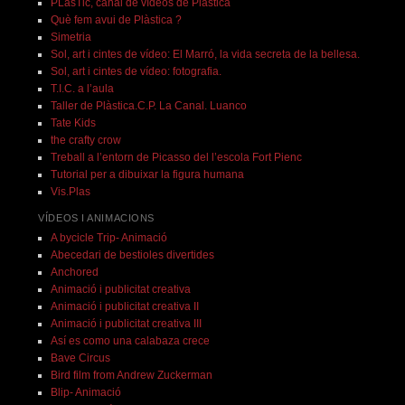
PLasTic, canal de vídeos de Plàstica
Què fem avui de Plàstica ?
Simetria
Sol, art i cintes de vídeo: El Marró, la vida secreta de la bellesa.
Sol, art i cintes de vídeo: fotografia.
T.I.C. a l’aula
Taller de Plàstica.C.P. La Canal. Luanco
Tate Kids
the crafty crow
Treball a l’entorn de Picasso del l’escola Fort Pienc
Tutorial per a dibuixar la figura humana
Vis.Plas
VÍDEOS I ANIMACIONS
A bycicle Trip- Animació
Abecedari de bestioles divertides
Anchored
Animació i publicitat creativa
Animació i publicitat creativa II
Animació i publicitat creativa III
Así es como una calabaza crece
Bave Circus
Bird film from Andrew Zuckerman
Blip- Animació