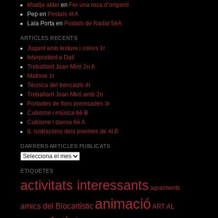
khatija akter
en
Fer una rosa d’origami
Pep
en
Postals 4t A
Laia Porta
en
Postals de Nadal 5èA
ARTICLES RECENTS
Jugant amb textura i colors 1r
Interpretant a Dalí
Treballant Joan Miró 2n A
Matisse 1r
Tècnica del trencadís 4t
Treballant Joan Miró amb 2n
Portades de flors premsades 3r
Cubisme i música 6è B
Cubisme i dansa 6è A
IL·lustracions dels poemes de 4t B
DARRERS ARTICLES PUBLICATS
darrers
articles
ETIQUETES
publicats
activitats interessants
agraïments
animació
amics del Blocartístic
ART AL