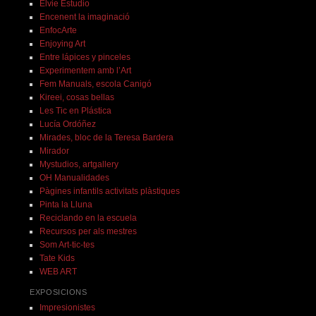
Elvie Estudio
Encenent la imaginació
EnfocArte
Enjoying Art
Entre lápices y pinceles
Experimentem amb l’Art
Fem Manuals, escola Canigó
Kireei, cosas bellas
Les Tic en Plástica
Lucía Ordóñez
Mirades, bloc de la Teresa Bardera
Mirador
Mystudios, artgallery
OH Manualidades
Pàgines infantils activitats plàstiques
Pinta la Lluna
Reciclando en la escuela
Recursos per als mestres
Som Art-tic-tes
Tate Kids
WEB ART
EXPOSICIONS
Impresionistes