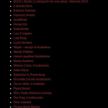
DULK | Studio | Looking for my own place. Valencia 2014.
e lpuestu flora
Editorial Kokinos
Francesc Rovira
Gustillimpi
Honey Kill
Kalandraka
Lisa Congdon
Lola Roig
Lucia Serrano
Majali – design & illustration
Mandy Pattullo
manon gauthier illustrations
Marta Gustems
Mónica Calvo, il·lustradora
Nata lúdica
Natascha S. Rosenberg
Nicoletta Cecolli illustrazioni
Óscar Villán ,il·lustrador
Paula Bonet
PDA, Petits Dibuixos Animats
Per Puig, il·lustracions
Pere Cabaret
Picture Book Marker