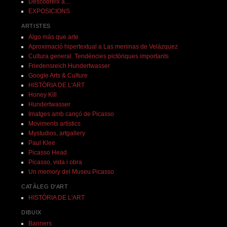
Descobreix a…
EXPOSICIONS
ARTISTES
Algo más que arte
Aproximació hipertextual a Las meninas de Velázquez
Cultura general. Tendències pictòriques importants
Friedensreich Hundertwasser
Google Arts & Culture
HISTÒRIA DE L'ART
Honey Kill
Hundertwasser
Imatges amb cançó de Picasso
Moviments artístics
Mystudios, artgallery
Paul Klee
Picasso Head
Picasso, vida i obra
Un memory del Museu Picasso
CATÀLEG D'ART
HISTÒRIA DE L'ART
DIBUIX
Banners