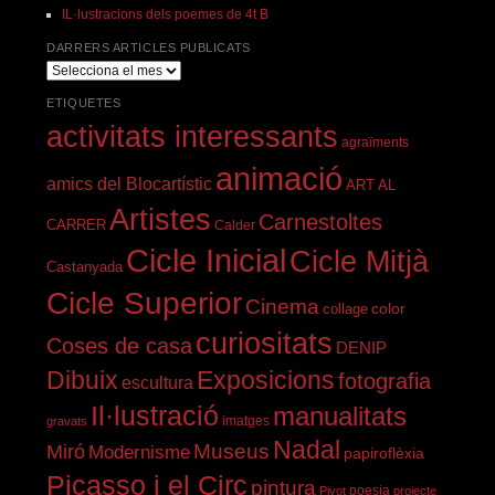
IL·lustracions dels poemes de 4t B
DARRERS ARTICLES PUBLICATS
darrers
articles
ETIQUETES
publicats
activitats interessants
agraïments
animació
amics del Blocartístic
ART AL
Artistes
Carnestoltes
CARRER
Calder
Cicle Inicial
Cicle Mitjà
Castanyada
Cicle Superior
Cinema
color
collage
curiositats
Coses de casa
DENIP
Dibuix
Exposicions
fotografia
escultura
Il·lustració
manualitats
imatges
gravats
Nadal
Miró
Museus
Modernisme
papiroflèxia
Picasso i el Circ
pintura
Pivot
poesia
projecte