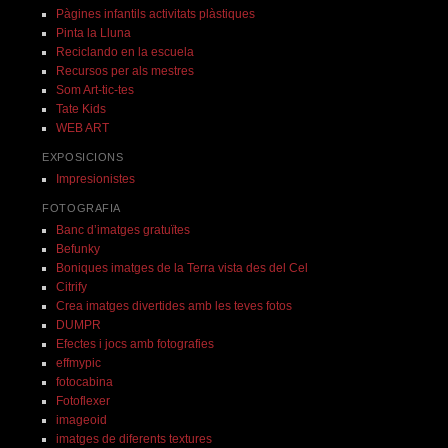
Pàgines infantils activitats plàstiques
Pinta la Lluna
Reciclando en la escuela
Recursos per als mestres
Som Art-tic-tes
Tate Kids
WEB ART
EXPOSICIONS
Impresionistes
FOTOGRAFIA
Banc d’imatges gratuïtes
Befunky
Boniques imatges de la Terra vista des del Cel
Citrify
Crea imatges divertides amb les teves fotos
DUMPR
Efectes i jocs amb fotografies
effmypic
fotocabina
Fotoflexer
imageoid
imatges de diferents textures