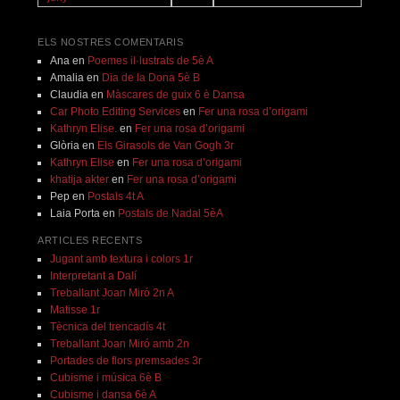
ELS NOSTRES COMENTARIS
Ana
en
Poemes il·lustrats de 5è A
Amalia
en
Dia de la Dona 5è B
Claudia
en
Màscares de guix 6 è Dansa
Car Photo Editing Services
en
Fer una rosa d’origami
Kathryn Elise.
en
Fer una rosa d’origami
Glòria
en
Els Girasols de Van Gogh 3r
Kathryn Elise
en
Fer una rosa d’origami
khatija akter
en
Fer una rosa d’origami
Pep
en
Postals 4t A
Laia Porta
en
Postals de Nadal 5èA
ARTICLES RECENTS
Jugant amb textura i colors 1r
Interpretant a Dalí
Treballant Joan Miró 2n A
Matisse 1r
Tècnica del trencadís 4t
Treballant Joan Miró amb 2n
Portades de flors premsades 3r
Cubisme i música 6è B
Cubisme i dansa 6è A