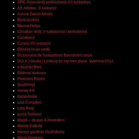
APIC Associació professional d’il·lustradors
Art. Artistes . Il·lustració
Aurora Gasull Altisen
Bicocacolors
Blanca Helga
Christian Voltz, il·lustracions i animacions
Cucatraca
Cursos d'Il·lustració
Dibuixa’m un conte
Diccionario de Ilustradores Iberoamericanos
DULK | Studio | Looking for my own place. Valencia 2014.
e lpuestu flora
Editorial Kokinos
Francesc Rovira
Gustillimpi
Honey Kill
Kalandraka
Lisa Congdon
Lola Roig
Lucia Serrano
Majali – design & illustration
Mandy Pattullo
manon gauthier illustrations
Marta Gustems