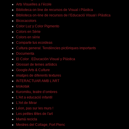
Arts Visuelles a l’école
Biblioteca on line de recursos de Visual i Plàstica
Biblioteca on-line de recursos de l’Educació Visual i Plàstica
Bicocacolors
Color Luz y Color Pigmento
Colors en Sèrie
Colors en sèrie
Comparte tus ecoideas
Cultura general. Tendències pictòriques importants
Documenta
El Color . EDucación Visual y Plástica
Glossari de temes artístics
Google Arts & Culture
imatges de diferents textures
INTERACTUAR AMB L'ART
krokotak
Kuromiku, teatre d’ombres
L’Art a educació infantil
L’Art de Mirar
Léon, pas sur les murs !
Les petites têtes de l'art
Mamá recicla
Mestres del Collage, Fort Pienc