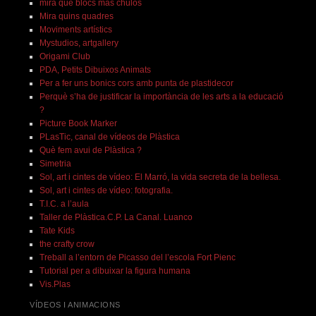
mira que blocs más chulos
Mira quins quadres
Moviments artístics
Mystudios, artgallery
Origami Club
PDA, Petits Dibuixos Animats
Per a fer uns bonics cors amb punta de plastidecor
Perquè s’ha de justificar la importància de les arts a la educació
?
Picture Book Marker
PLasTic, canal de vídeos de Plàstica
Què fem avui de Plàstica ?
Simetria
Sol, art i cintes de vídeo: El Marró, la vida secreta de la bellesa.
Sol, art i cintes de vídeo: fotografia.
T.I.C. a l’aula
Taller de Plàstica.C.P. La Canal. Luanco
Tate Kids
the crafty crow
Treball a l’entorn de Picasso del l’escola Fort Pienc
Tutorial per a dibuixar la figura humana
Vis.Plas
VÍDEOS I ANIMACIONS