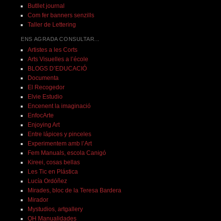
Butllet journal
Com fer banners senzills
Taller de Lettering
ENS AGRADA CONSULTAR...
Artistes a les Corts
Arts Visuelles a l’école
BLOGS D’EDUCACIÓ
Documenta
El Recogedor
Elvie Estudio
Encenent la imaginació
EnfocArte
Enjoying Art
Entre lápices y pinceles
Experimentem amb l’Art
Fem Manuals, escola Canigó
Kireei, cosas bellas
Les Tic en Plástica
Lucía Ordóñez
Mirades, bloc de la Teresa Bardera
Mirador
Mystudios, artgallery
OH Manualidades