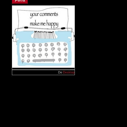
De
Desktop