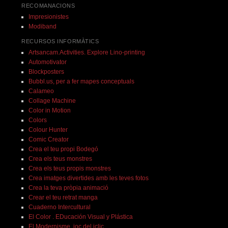
RECOMANACIONS
Impresionistes
Modiband
RECURSOS INFORMÀTICS
Artsancam.Activities. Explore Lino-printing
Automotivator
Blockposters
Bubbl.us, per a fer mapes conceptuals
Calameo
Collage Machine
Color in Motion
Colors
Colour Hunter
Comic Creator
Crea el teu propi Bodegó
Crea els teus monstres
Crea els teus propis monstres
Crea imatges divertides amb les teves fotos
Crea la teva pròpia animació
Crear el teu retrat manga
Cuaderno Intercultural
El Color . EDucación Visual y Plástica
El Modernisme, joc del jclic