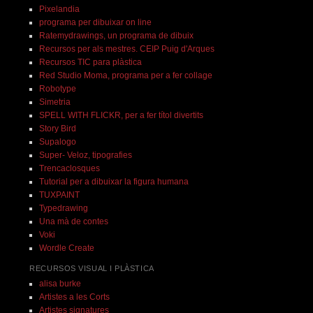
Pixelandia
programa per dibuixar on line
Ratemydrawings, un programa de dibuix
Recursos per als mestres. CEIP Puig d'Arques
Recursos TIC para plàstica
Red Studio Moma, programa per a fer collage
Robotype
Simetria
SPELL WITH FLICKR, per a fer títol divertits
Story Bird
Supalogo
Super- Veloz, tipografies
Trencaclosques
Tutorial per a dibuixar la figura humana
TUXPAINT
Typedrawing
Una mà de contes
Voki
Wordle Create
RECURSOS VISUAL I PLÀSTICA
alisa burke
Artistes a les Corts
Artistes signatures