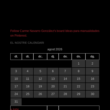
Follow Carme Navarro González's board Ideas para manualidades
on Pinterest.
EL NOSTRE CALENDARI
agost 2026
dl.
dt.
dc.
dj.
dv.
ds.
dg.
1
2
3
4
5
6
7
8
9
10
11
12
13
14
15
16
17
18
19
20
21
22
23
24
25
26
27
28
29
30
31
« juny