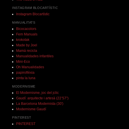
INSTAGRAM BLOCARTÍSTIC
Instagram Blocartístic
MANUALITATS
Bicocacolors
Fem Manuals
krokotak
Made by Joel
Mamá recicla
Manualidades infantiles
Mini-Eco
Oh Manualidades
papiroflèxia
pinta la luna
MODERNISME
El Modernisme, joc del jclic
Gaudí: arquitecte i artesà (22’57”)
La Barcelona Modernista (30′)
Modernisme Gaudí
PINTEREST
PINTEREST