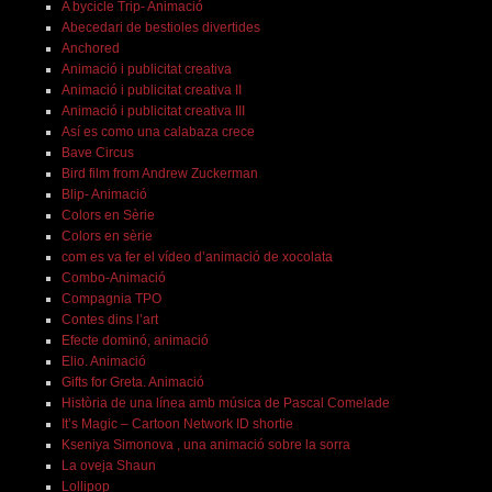
A bycicle Trip- Animació
Abecedari de bestioles divertides
Anchored
Animació i publicitat creativa
Animació i publicitat creativa II
Animació i publicitat creativa III
Así es como una calabaza crece
Bave Circus
Bird film from Andrew Zuckerman
Blip- Animació
Colors en Sèrie
Colors en sèrie
com es va fer el vídeo d’animació de xocolata
Combo-Animació
Compagnia TPO
Contes dins l’art
Efecte dominó, animació
Elio. Animació
Gifts for Greta. Animació
Història de una línea amb música de Pascal Comelade
It’s Magic – Cartoon Network ID shortie
Kseniya Simonova , una animació sobre la sorra
La oveja Shaun
Lollipop