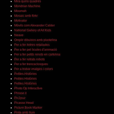
Mira quins quadres
Mondrian Machine
Moomah
Mosaic amb flirkr
Motivator
Mòvils com Alexander Calder
National Gallery of Art Kids
Neave
Omplir dibuixos amb plastelina
Per a fer lletres retallades
Per a fer pel·licules d’animació
Per a fer petits ninots en cartolina
Per a fer retrats robots
Per a fer trencaclosques
Per a trobar imatges i colors
Petites Històries
Petites Històries
Petites Històries
Photo Op Interactive
Phrase.it
Pic2puz
Picasso Head
Picture Book Marker
Pinta amb llum