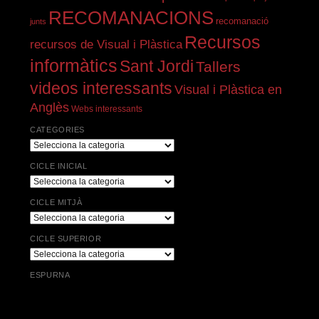
RECOMANACIONS
recomanació
junts
Recursos
recursos de Visual i Plàstica
informàtics
Sant Jordi
Tallers
videos interessants
Visual i Plàstica en
Anglès
Webs interessants
CATEGORIES
Categories
CICLE INICIAL
Cicle
Inicial
CICLE MITJÀ
Cicle
Mitjà
CICLE SUPERIOR
Cicle
Superior
ESPURNA