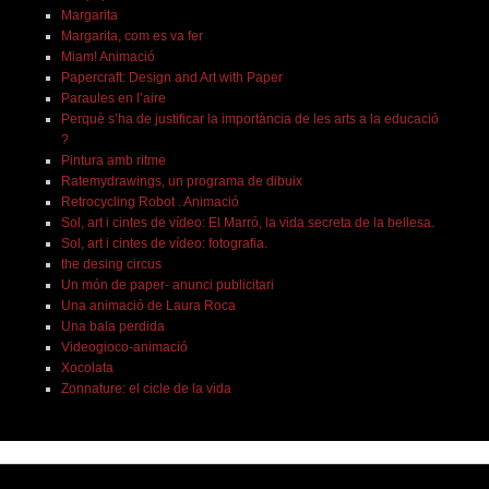
Margarita
Margarita, com es va fer
Miam! Animació
Papercraft: Design and Art with Paper
Paraules en l’aire
Perquè s’ha de justificar la importància de les arts a la educació
?
Pintura amb ritme
Ratemydrawings, un programa de dibuix
Retrocycling Robot . Animació
Sol, art i cintes de vídeo: El Marró, la vida secreta de la bellesa.
Sol, art i cintes de vídeo: fotografia.
the desing circus
Un món de paper- anunci publicitari
Una animació de Laura Roca
Una bala perdida
Videogioco-animació
Xocolata
Zonnature: el cicle de la vida