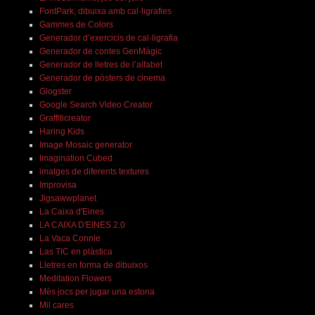
FontPark, dibuixa amb cal·ligrafies
Gammes de Colors
Generador d’exercicis de cal·ligrafia
Generador de contes GenMàgic
Generador de lletres de l’alfabet
Generador de pòsters de cinema
Glogster
Google Search Video Creator
Graffiticreator
Haring Kids
Image Mosaic generator
Imagination Cubed
imatges de diferents textures
Improvisa
Jigsawwplanet
La Caixa d'Eines
LA CAIXA D'EINES 2.0
La Vaca Connie
Las TIC en plàstica
Lletres en forma de dibuixos
Meditation Flowers
Més jocs per jugar una estona
Mil cares