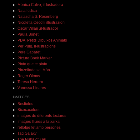
Mónica Calvo, il·lustradora
Nata lúdica
Natascha S. Rosenberg
Nicoletta Cecolli illustrazioni
Óscar Villán ,il·lustrador
Paula Bonet
PDA, Petits Dibuixos Animats
Per Puig, il·lustracions
Pere Cabaret
Picture Book Marker
Pinta que te pinta
Pinzellades al Món
Roger Olmos
Teresa Herrero
Vanessa Linares
IMATGES
Bestioles
Bicocacolors
imatges de diferents textures
Imatges lliures a la xarxa
rellotge fet amb persones
Tag Galaxy
The Nuba of Kau