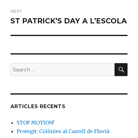
NEXT
ST PATRICK’S DAY A L’ESCOLA
Next
post:
SE
Search
for:
ARTICLES RECENTS
STOP MOTION!
Protegit: Colònies al Castell de Fluvià