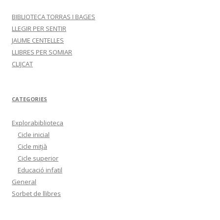
BIBLIOTECA TORRAS I BAGES
LLEGIR PER SENTIR
JAUME CENTELLES
LLIBRES PER SOMIAR
CLIJCAT
CATEGORIES
Explorabiblioteca
Cicle inicial
Cicle mitjà
Cicle superior
Educació infatil
General
Sorbet de llibres