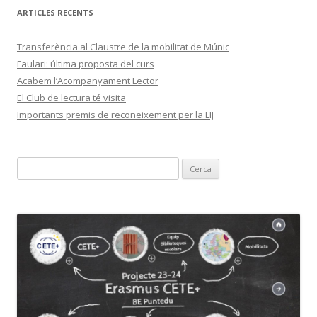
ARTICLES RECENTS
Transferència al Claustre de la mobilitat de Múnic
Faulari: última proposta del curs
Acabem l’Acompanyament Lector
El Club de lectura té visita
Importants premis de reconeixement per la LIJ
C
e
r
c
a
: