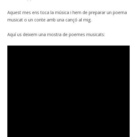
Aquest mes ens toca la música i hem de preparar un poema
musicat o un conte amb una cançó al mig.
Aquí us deixem una mostra de poemes musicats: