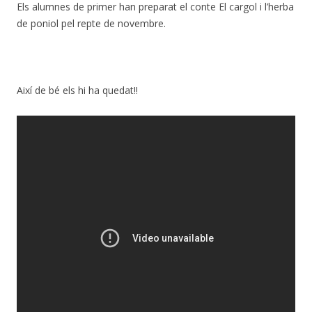
Els alumnes de primer han preparat el conte El cargol i l’herba
de poniol pel repte de novembre.
Així de bé els hi ha quedat!!