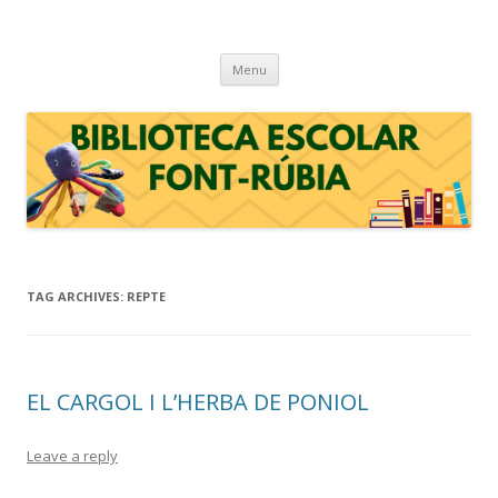
BIBLIOTECA ESCOLAR FONT-RÚBIA
Biblioteca escolar de l'escola Font-rúbia de Guardiola de Font-rubí (Alt
Skip
Penedès)
Menu
to
content
TAG ARCHIVES:
REPTE
EL CARGOL I L’HERBA DE PONIOL
Leave a reply