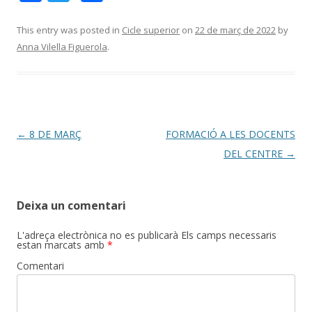
ac
w
o
e
itt
m
This entry was posted in
Cicle superior
on
22 de març de 2022
by
Anna Vilella Figuerola
.
b
er
p
o
ar
o
te
k
ix
Post
←
8 DE MARÇ
FORMACIÓ A LES DOCENTS
navigation
DEL CENTRE
→
Deixa un comentari
L'adreça electrònica no es publicarà
Els camps necessaris
estan marcats amb
*
Comentari