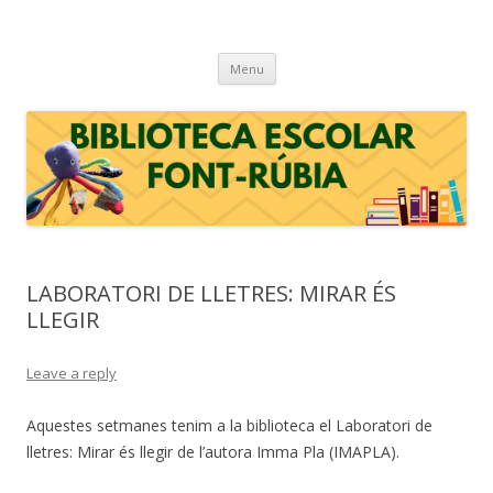
BIBLIOTECA ESCOLAR FONT-RÚBIA
Biblioteca escolar de l'escola Font-rúbia de Guardiola de Font-rubí (Alt
Skip
Penedès)
Menu
to
content
LABORATORI DE LLETRES: MIRAR ÉS
LLEGIR
Leave a reply
Aquestes setmanes tenim a la biblioteca el Laboratori de
lletres: Mirar és llegir de l’autora Imma Pla (IMAPLA).