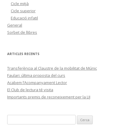
Cicle mitjà
Cicle superior
Educació infatil
General
Sorbet de llibres
ARTICLES RECENTS
Transferència al Claustre de la mobilitat de Múnic
Faulari: última proposta del curs
Acabem l’Acompanyament Lector
El Club de lectura té visita
Importants premis de reconeixement per la LIJ
C
e
r