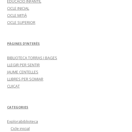
EDUCACIÓ INFANTIL
CICLE INICIAL
CICLE MITJÀ
CICLE SUPERIOR
PÀGINES D’INTERÈS
BIBLIOTECA TORRAS I BAGES
LLEGIR PER SENTIR
JAUME CENTELLES
LLIBRES PER SOMIAR
CLIJCAT
CATEGORIES
Explorabiblioteca
Cicle inicial