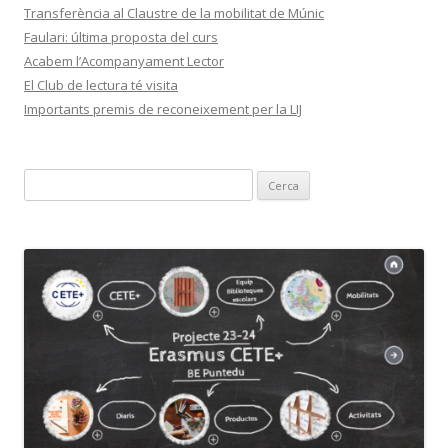
Transferència al Claustre de la mobilitat de Múnic
Faulari: última proposta del curs
Acabem l’Acompanyament Lector
El Club de lectura té visita
Importants premis de reconeixement per la LIJ
C
e
r
c
a
: