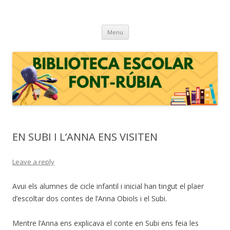
BIBLIOTECA ESCOLAR FONT-RÚBIA
Biblioteca escolar de l'escola Font-rúbia de Guardiola de Font-rubí (Alt
Skip
Penedès)
Menu
to
content
EN SUBI I L’ANNA ENS VISITEN
Leave a reply
Avui els alumnes de cicle infantil i inicial han tingut el plaer
d’escoltar dos contes de l’Anna Obiols i el Subi.
Mentre l’Anna ens explicava el conte en Subi ens feia les