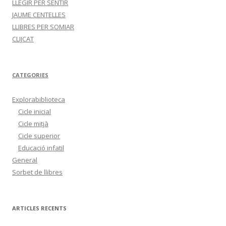
LLEGIR PER SENTIR
JAUME CENTELLES
LLIBRES PER SOMIAR
CLIJCAT
CATEGORIES
Explorabiblioteca
Cicle inicial
Cicle mitjà
Cicle superior
Educació infatil
General
Sorbet de llibres
ARTICLES RECENTS