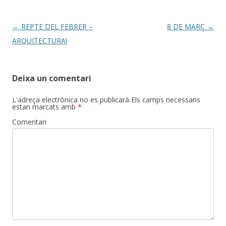
o
te
k
ix
Post
←
REPTE DEL FEBRER –
8 DE MARÇ
→
navigation
ARQUITECTURA!
Deixa un comentari
L'adreça electrònica no es publicarà
Els camps necessaris
estan marcats amb
*
Comentari