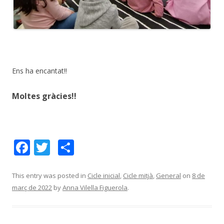
Ens ha encantat!!
Moltes gràcies!!
F
T
C
ac
w
o
e
itt
m
This entry was posted in
Cicle inicial
,
Cicle mitjà
,
General
on
8 de
març de 2022
by
Anna Vilella Figuerola
.
b
er
p
o
ar