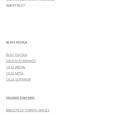
938 97 93 27
BLOCS ESCOLA
BLOC ESCOLA
EDUCACIÓ INFANTIL
CICLE INICIAL
CICLE MITJÀ
CICLE SUPERIOR
PÀGINES D’INTERÈS
BIBLIOTECA TORRAS I BAGES