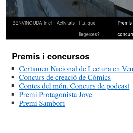
BENVINGUDA
Inici
Activitats
I tu, què
Premis 
Vés
llegeixes?
concur
al
contingut
Premis i concursos
Certamen Nacional de Lectura en Veu
Concurs de creació de Còmics
Contes del món. Concurs de podcast
Premi Protagonista Jove
Premi Sambori