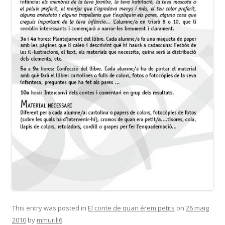
This entry was posted in
El conte de quan érem petits
on
26 maig
2010
by
mmurill6
.