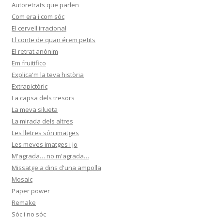
Autoretrats que parlen
Com era i com sóc
El cervell irracional
El conte de quan érem petits
El retrat anònim
Em fruitifico
Explica'm la teva història
Extrapictòric
La capsa dels tresors
La meva silueta
La mirada dels altres
Les lletres són imatges
Les meves imatges i jo
M'agrada… no m'agrada…
Missatge a dins d'una ampolla
Mosaic
Paper power
Remake
Sóc i no sóc