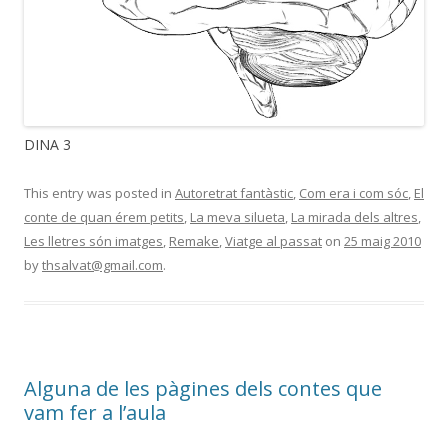
DINA 3
This entry was posted in
Autoretrat fantàstic
,
Com era i com sóc
,
El
conte de quan érem petits
,
La meva silueta
,
La mirada dels altres
,
Les lletres són imatges
,
Remake
,
Viatge al passat
on
25 maig 2010
by
thsalvat@gmail.com
.
Alguna de les pàgines dels contes que
vam fer a l’aula