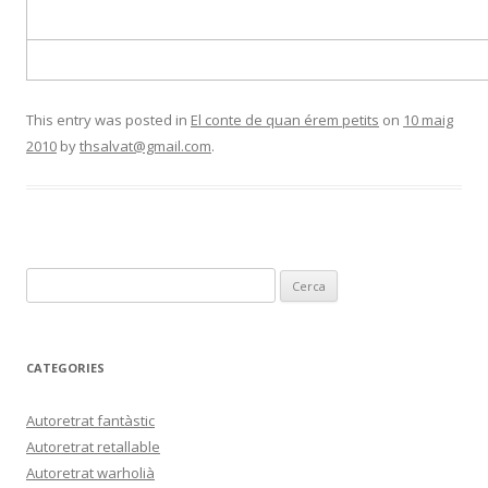
This entry was posted in
El conte de quan érem petits
on
10 maig
2010
by
thsalvat@gmail.com
.
C
e
r
c
CATEGORIES
a
:
Autoretrat fantàstic
Autoretrat retallable
Autoretrat warholià