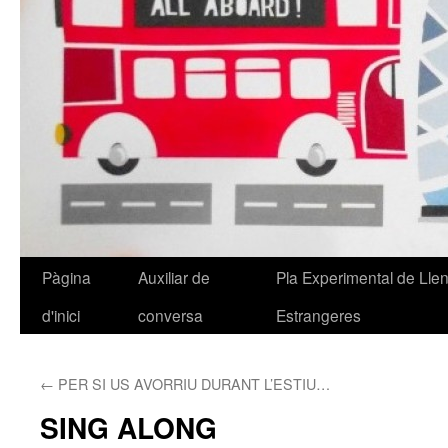
Pàgina
Auxiliar de
Pla Experimental de Lle
Vés
d'inici
conversa
Estrangeres
al
contingut
←
PER SI US AVORRIU DURANT L’ESTIU…
SING ALONG