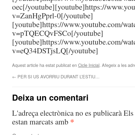
oec[/youtube][youtube]https://www.yo
v=ZanHgPprl-0[/youtube]
[youtube]https://www.youtube.com/wat
v=pTQECQvFSCo[/youtube]
[youtube]https://www.youtube.com/wat
v=eQ34DSTjsLQ[/youtube]
Aquest article ha estat publicat en
Cicle Inicial
. Afegeix a les adr
←
PER SI US AVORRIU DURANT L’ESTIU…
Deixa un comentari
L'adreça electrònica no es publicarà
Els 
*
estan marcats amb