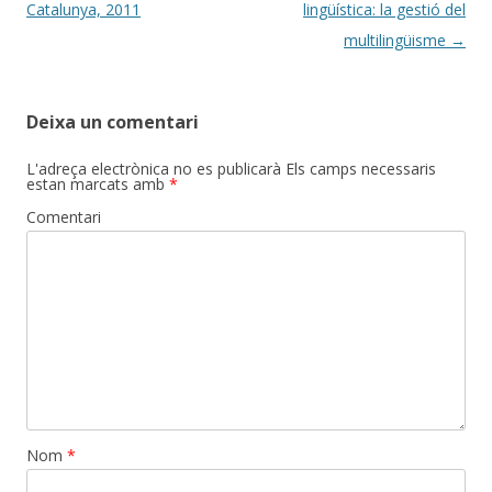
navigation
Catalunya, 2011
lingüística: la gestió del
multilingüisme
→
Deixa un comentari
L'adreça electrònica no es publicarà
Els camps necessaris
estan marcats amb
*
Comentari
Nom
*