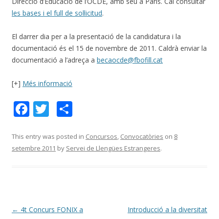
Direcció d’Educació de l’OCDE, amb seu a París. Cal consultar
les bases i el full de sol·licitud
.
El darrer dia per a la presentació de la candidatura i la
documentació és el 15 de novembre de 2011. Caldrà enviar la
documentació a l’adreça a
becaocde@fbofill.cat
[+]
Més informació
F
T
C
ac
w
o
e
itt
m
This entry was posted in
Concursos
,
Convocatòries
on
8
setembre 2011
by
Servei de Llengües Estrangeres
.
b
er
p
o
ar
o
te
k
ix
Post
←
4t Concurs FONIX a
Introducció a la diversitat