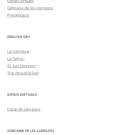
Espais virtuals
Gimcana de les Llengües
Presentació
ENGLISH DAY
La Garrotxa
La Selva I
St. Just Desvern
The Amazing Day
ESPAIS VIRTUALS
Espai de Llengües
GIMCANA DE LES LLENGÜES