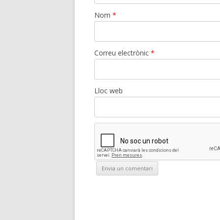
Nom
*
Correu electrònic
*
Lloc web