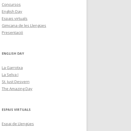
Concursos
English Day
Espais virtuals
Gimcana de les Llengües
Presentació
ENGLISH DAY
La Garrotxa
La Selva I
St. Just Desvern
The Amazing Day
ESPAIS VIRTUALS
Espai de Llengües