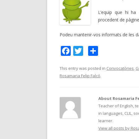
L’equip que hi ha 
procedent de pàgines 
Podeu mantenir-vos informats de les d
F
T
C
ac
w
o
e
itt
m
This entry was posted in
Convocatòries
,
G
Rosamaria Felip Falcó
.
b
er
p
o
ar
o
te
About Rosamaria Fe
Teacher of English, te
k
ix
in languages, CLIL, so
learner.
View all posts by Ros