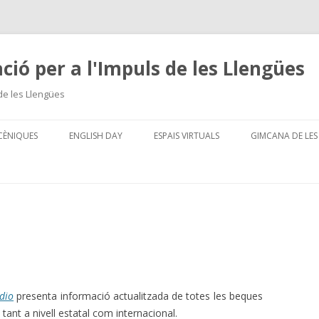
ció per a l'Impuls de les Llengües
de les Llengües
Skip
to
CÈNIQUES
ENGLISH DAY
ESPAIS VIRTUALS
GIMCANA DE LES
content
dio
presenta informació actualitzada de totes les beques
 tant a nivell estatal com internacional.