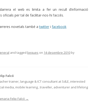
darrera el web es limita a fer un recull d’informació
oficials per tal de facilitar-nos-hi l’accés.
arreres novetals també a
twitter
i
facebook
eneral
and tagged
beques
on
14 desembre 2010
by
lip Falcó
acher trainer, language & ICT consultant at SdLE, interested
cial media, mobile learning , traveller, adventurer and lifelong
amaria Felip Falcó
→