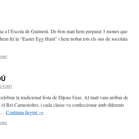
ona a l’Escola de Guimerà. De bon matí hem preparat 3 mones que
hem fet la “Easter Egg Hunt” i hem trobat tots els ous de xocolata
tari
DÚ
S FONT
elebrar la tradicional festa de Dijous Gras. Al matí vam arribar de
 el Rei Carnestoltes, i cada classe va confeccionar amb diferents
s …
Continua llegint
→
tari