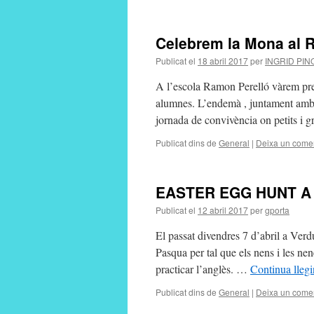
Celebrem la Mona al 
Publicat el
18 abril 2017
per
INGRID PIN
A l’escola Ramon Perelló vàrem prepa
alumnes. L’endemà , juntament amb e
jornada de convivència on petits i 
Publicat dins de
General
|
Deixa un comen
EASTER EGG HUNT A
Publicat el
12 abril 2017
per
gporta
El passat divendres 7 d’abril a Verd
Pasqua per tal que els nens i les ne
practicar l’anglès. …
Continua lleg
Publicat dins de
General
|
Deixa un comen