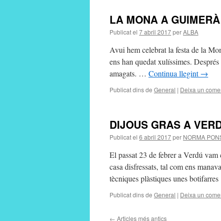
LA MONA A GUIMERÀ
Publicat el
7 abril 2017
per
ALBA
Avui hem celebrat la festa de la M
ens han quedat xulíssimes. Després 
amagats. …
Continua llegint
→
Publicat dins de
General
|
Deixa un comen
DIJOUS GRAS A VER
Publicat el
6 abril 2017
per
NORMA PON
El passat 23 de febrer a Verdú vam c
casa disfressats, tal com ens manava
tècniques plàstiques unes botifarre
Publicat dins de
General
|
Deixa un comen
←
Articles més antics