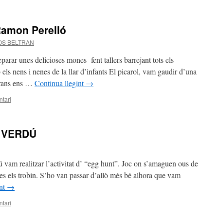
Ramon Perelló
OS BELTRAN
rar unes delicioses mones fent tallers barrejant tots els
ls nens i nenes de la llar d’infants El picarol, vam gaudir d’una
grans ens …
Continua llegint
→
tari
 VERDÚ
ú vam realitzar l’activitat d’ “egg hunt”. Joc on s’amaguen ous de
nes els trobin. S’ho van passar d’allò més bé alhora que vam
int
→
tari