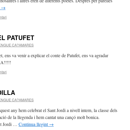
 nosaltres i altres eren de diferents poetes. Després per parelles
t
→
tari
EL PATUFET
ENGUE CA?AMARES
t, ens va venir a explicar el conte de Patufet, ens va agradar
!!!!!
tari
DILLA
ENGUE CA?AMARES
y hem celebrat el Sant Jordi a nivell intern, la classe dels
ació de la llegenda i hem cantat una cançó molt bonica.
nt Jordi …
Continua llegint
→