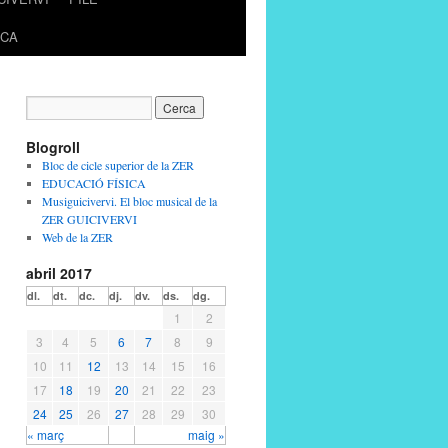
ICA
Blogroll
Bloc de cicle superior de la ZER
EDUCACIÓ FÍSICA
Musiguicivervi. El bloc musical de la
ZER GUICIVERVI
Web de la ZER
abril 2017
dl.
dt.
dc.
dj.
dv.
ds.
dg.
1
2
3
4
5
6
7
8
9
10
11
12
13
14
15
16
17
18
19
20
21
22
23
24
25
26
27
28
29
30
« març
maig »