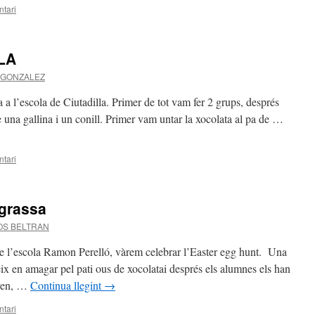
tari
LA
 GONZALEZ
 a l’escola de Ciutadilla. Primer de tot vam fer 2 grups, després
e una gallina i un conill. Primer vam untar la xocolata al pa de …
tari
agrassa
OS BELTRAN
 de l’escola Ramon Perelló, vàrem celebrar l’Easter egg hunt. Una
ix en amagar pel pati ous de xocolatai després els alumnes els han
nyen, …
Continua llegint
→
tari