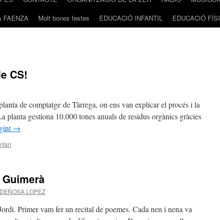
A FAENZA
Molt bones festes
EDUCACIÓ INFANTIL
EDUCACIÓ FÍS
de CS!
 planta de comptatge de Tàrrega, on ens van explicar el procés i la
 La planta gestiona 10.000 tones anuals de residus orgànics gràcies
gint
→
tari
a Guimerà
DEÑOSA LOPEZ
 Jordi. Primer vam fer un recital de poemes. Cada nen i nena va