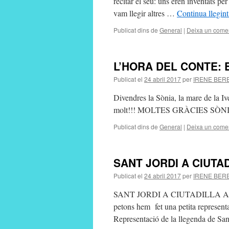
recitar el seu: uns eren inventats per
vam llegir altres …
Continua llegin
Publicat dins de
General
|
Deixa un comen
L’HORA DEL CONTE: 
Publicat el
24 abril 2017
per
IRENE BER
Divendres la Sònia, la mare de la Ive
molt!!! MOLTES GRÀCIES SÒNIA
Publicat dins de
General
|
Deixa un comen
SANT JORDI A CIUTA
Publicat el
24 abril 2017
per
IRENE BER
SANT JORDI A CIUTADILLA Aquest an
petons hem fet una petita represent
Representació de la llegenda de Sa