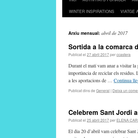
WINTER INSPIRATIONS
VIATGE 
al
contingut
abril de 2017
Arxiu mensual:
Sortida a la comarca 
Publicat el
27 abril 2017
per
ccastera
Durant el matí vam anar a visitar la
importància de reciclar els residus.
a les aportacions de …
Continua lle
Publicat dins de
General
|
Deixa un comen
Celebrem Sant Jordi 
Publicat el
25 abril 2017
per
ELENA CAR
El dia 20 d’abril vam celebrar Sant