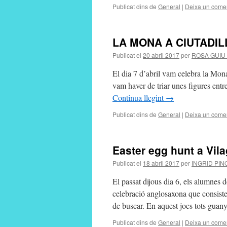
Publicat dins de
General
|
Deixa un comen
LA MONA A CIUTADIL
Publicat el
20 abril 2017
per
ROSA GUIU
El dia 7 d’abril vam celebra la Mona
vam haver de triar unes figures entr
Continua llegint
→
Publicat dins de
General
|
Deixa un comen
Easter egg hunt a Vil
Publicat el
18 abril 2017
per
INGRID PIN
El passat dijous dia 6, els alumnes
celebració anglosaxona que consiste
de buscar. En aquest jocs tots gua
Publicat dins de
General
|
Deixa un comen