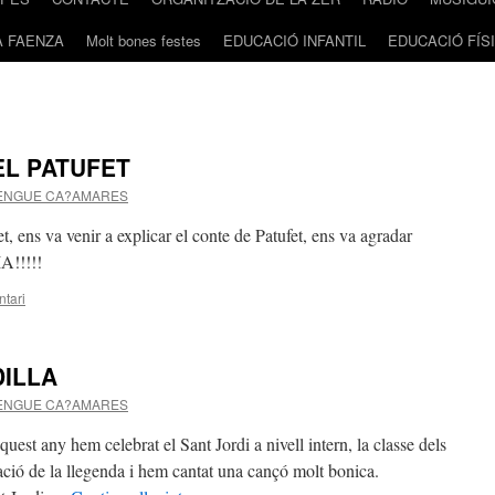
A FAENZA
Molt bones festes
EDUCACIÓ INFANTIL
EDUCACIÓ FÍS
EL PATUFET
ENGUE CA?AMARES
t, ens va venir a explicar el conte de Patufet, ens va agradar
!!!!!
tari
DILLA
ENGUE CA?AMARES
y hem celebrat el Sant Jordi a nivell intern, la classe dels
ació de la llegenda i hem cantat una cançó molt bonica.