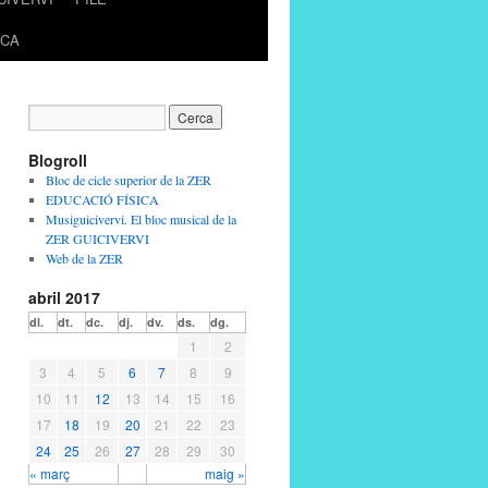
ICA
Blogroll
Bloc de cicle superior de la ZER
EDUCACIÓ FÍSICA
Musiguicivervi. El bloc musical de la
ZER GUICIVERVI
Web de la ZER
abril 2017
dl.
dt.
dc.
dj.
dv.
ds.
dg.
1
2
3
4
5
6
7
8
9
10
11
12
13
14
15
16
17
18
19
20
21
22
23
24
25
26
27
28
29
30
« març
maig »