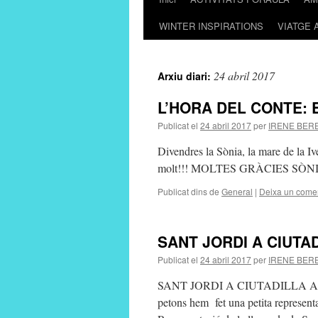
WINTER INSPIRATIONS
VIATGE 
al
contingut
24 abril 2017
Arxiu diari:
L’HORA DEL CONTE: 
Publicat el
24 abril 2017
per
IRENE BER
Divendres la Sònia, la mare de la Ive
molt!!! MOLTES GRÀCIES SÒNIA
Publicat dins de
General
|
Deixa un comen
SANT JORDI A CIUTA
Publicat el
24 abril 2017
per
IRENE BER
SANT JORDI A CIUTADILLA Aquest an
petons hem fet una petita represent