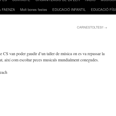
A FAENZA
Molt bones festes
EDUCACIÓ INFANTIL
EDUCACIÓ FÍS
CARNESTOLTES!!
→
e CS van poder gaudir d’un taller de música on es va repassar la
litat, així com escoltar peces musicals mundialment conegudes.
each