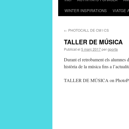
WINTER INSPIRATIONS
VIATGE 
al
contingut
←
PHOTOCALL DE CM I CS
TALLER DE MÚSICA
Publicat el
5 març 2017
per
gporta
Durant el retrobament els alumnes d
història de la música fins a l’actua
TALLER DE MÚSICA on PhotoP