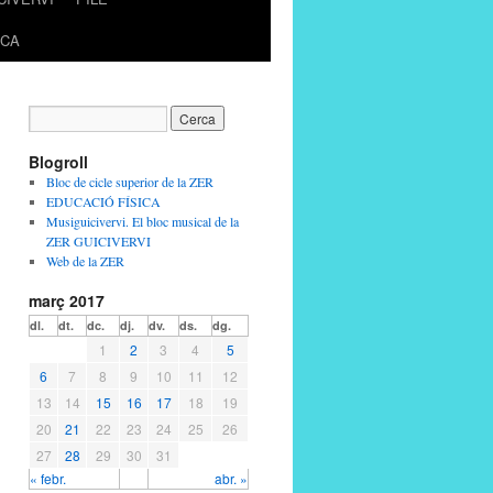
ICA
Blogroll
Bloc de cicle superior de la ZER
EDUCACIÓ FÍSICA
Musiguicivervi. El bloc musical de la
ZER GUICIVERVI
Web de la ZER
març 2017
dl.
dt.
dc.
dj.
dv.
ds.
dg.
1
2
3
4
5
6
7
8
9
10
11
12
13
14
15
16
17
18
19
20
21
22
23
24
25
26
27
28
29
30
31
« febr.
abr. »