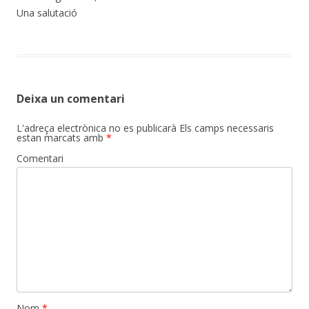
Una salutació
Deixa un comentari
L'adreça electrònica no es publicarà
Els camps necessaris
estan marcats amb
*
Comentari
Nom
*