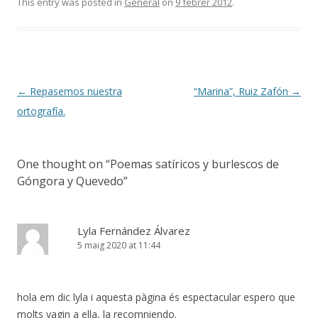
This entry was posted in
General
on
9 febrer 2012
.
Post
←
Repasemos nuestra
“Marina”, Ruiz Zafón
→
navigation
ortografía.
One thought on “
Poemas satíricos y burlescos de
Góngora y Quevedo
”
Lyla Fernández Álvarez
5 maig 2020 at 11:44
hola em dic lyla i aquesta pàgina és espectacular espero que
molts vagin a ella, la recomniendo.