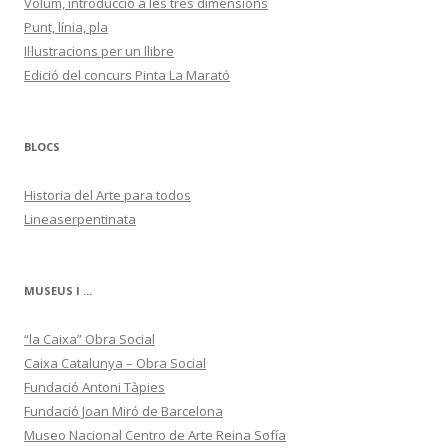
Volum, introducció a les tres dimensions
Punt, línia, pla
Il·lustracions per un llibre
Edició del concurs Pinta La Marató
BLOCS
Historia del Arte para todos
Lineaserpentinata
MUSEUS I ...
“la Caixa” Obra Social
Caixa Catalunya – Obra Social
Fundació Antoni Tàpies
Fundació Joan Miró de Barcelona
Museo Nacional Centro de Arte Reina Sofía