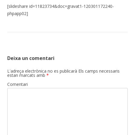
[slideshare id=11823734&doc=gravat1-120301172240-
phpapp02]
Deixa un comentari
L'adreça electrònica no es publicarà
Els camps necessaris
estan marcats amb
*
Comentari