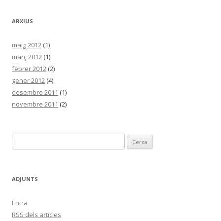
ARXIUS
maig 2012
(1)
març 2012
(1)
febrer 2012
(2)
gener 2012
(4)
desembre 2011
(1)
novembre 2011
(2)
C
e
r
c
ADJUNTS
a
:
Entra
RSS
dels articles