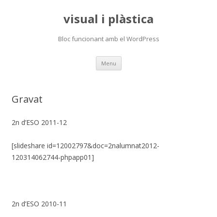
visual i plàstica
Bloc funcionant amb el WordPress
Skip
Menu
to
content
Gravat
2n d’ESO 2011-12
[slideshare id=12002797&doc=2nalumnat2012-
120314062744-phpapp01]
2n d’ESO 2010-11