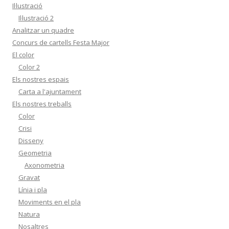
Il·lustració
Il·lustració 2
Analitzar un quadre
Concurs de cartells Festa Major
El color
Color 2
Els nostres espais
Carta a l'ajuntament
Els nostres treballs
Color
Crisi
Disseny
Geometria
Axonometria
Gravat
Línia i pla
Moviments en el pla
Natura
Nosaltres