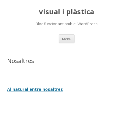
visual i plàstica
Bloc funcionant amb el WordPress
Skip
Menu
to
content
Nosaltres
Al natural entre nosaltres