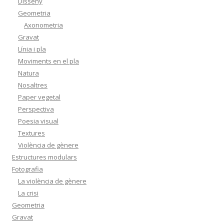
Disseny
Geometria
Axonometria
Gravat
Línia i pla
Moviments en el pla
Natura
Nosaltres
Paper vegetal
Perspectiva
Poesia visual
Textures
Violència de gènere
Estructures modulars
Fotografia
La violència de gènere
La crisi
Geometria
Gravat