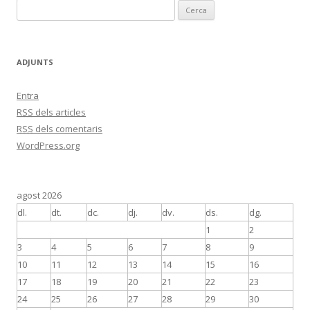
C
e
r
c
ADJUNTS
a
:
Entra
RSS
dels articles
RSS
dels comentaris
WordPress.org
agost 2026
dl.
dt.
dc.
dj.
dv.
ds.
dg.
1
2
3
4
5
6
7
8
9
10
11
12
13
14
15
16
17
18
19
20
21
22
23
24
25
26
27
28
29
30