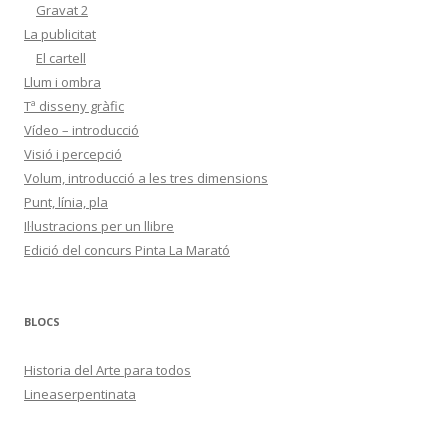
Gravat 2
La publicitat
El cartell
Llum i ombra
Tª disseny gràfic
Vídeo – introducció
Visió i percepció
Volum, introducció a les tres dimensions
Punt, línia, pla
Il·lustracions per un llibre
Edició del concurs Pinta La Marató
BLOCS
Historia del Arte para todos
Lineaserpentinata