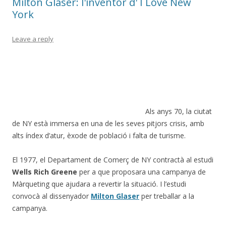
Milton Glaser: l'inventor d' I Love New
York
Leave a reply
Als anys 70, la ciutat
de NY està immersa en una de les seves pitjors crisis, amb
alts índex d’atur, èxode de població i falta de turisme.
El 1977, el Departament de Comerç de NY contractà al estudi
Wells Rich Greene
per a que proposara una campanya de
Màrqueting que ajudara a revertir la situació. I l’estudi
convocà al dissenyador
Milton Glaser
per treballar a la
campanya.