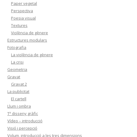
Paper vegetal
Perspectiva
Poesia visual
Textures
Violència de gènere
Estructures modulars
Fotografia
La violència de gènere
La crisi
Geometria
Gravat
Gravat 2
La publicitat
El cartell
Llum i ombra
Tª disseny gràfic
Vídeo – introducció
Visió i percepció
Volum, introducció a les tres dimensions