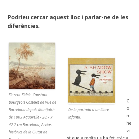
Podríeu cercar aquest lloc i parlar-ne de les
diferències.
Florent-Fidèle-Constant
C
Bourgeois Castelet de Vue de
o
Barcelona depuis Montjuïch
De la portada d'un llibre
m
de 1803 Aquarelle - 28,7 x
infantil.
he
42,7 cm Barcelona, Arxius
vi
històrics de la Ciutat de
st que a molts us ha fet gràcia