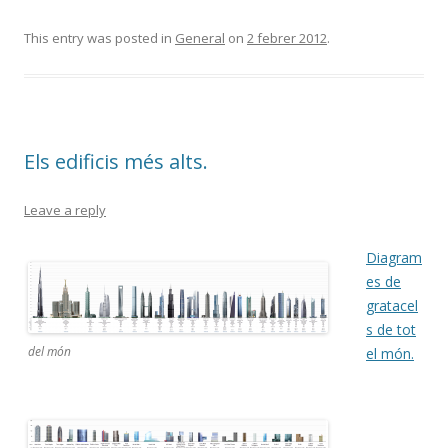
This entry was posted in
General
on
2 febrer 2012
.
Els edificis més alts.
Leave a reply
Diagram
es de
gratacel
s de tot
del món
el món.