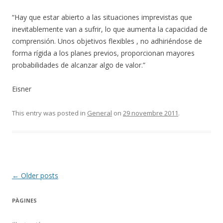
“Hay que estar abierto a las situaciones imprevistas que
inevitablemente van a sufrir, lo que aumenta la capacidad de
comprensión. Unos objetivos flexibles , no adhiriéndose de
forma rígida a los planes previos, proporcionan mayores
probabilidades de alcanzar algo de valor.”
Eisner
This entry was posted in
General
on
29 novembre 2011
.
Post
←
Older posts
navigation
PÀGINES