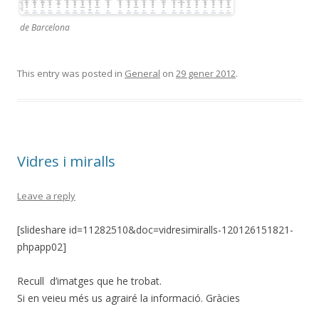
de Barcelona
This entry was posted in
General
on
29 gener 2012
.
Vidres i miralls
Leave a reply
[slideshare id=11282510&doc=vidresimiralls-120126151821-
phpapp02]
Recull d’imatges que he trobat.
Si en veieu més us agrairé la informació. Gràcies