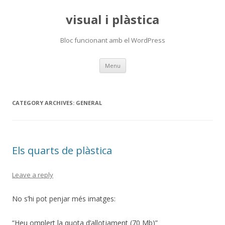
visual i plàstica
Bloc funcionant amb el WordPress
Skip
Menu
to
content
CATEGORY ARCHIVES:
GENERAL
Els quarts de plàstica
Leave a reply
No s’hi pot penjar més imatges:
“Heu omplert la quota d’allotjament (70 Mb)”