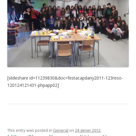
[slideshare id=11239830&doc=festacapdany2011-123reso-
120124121431-phpapp02]
This entry was posted in
General
on
24 gener 2012
.