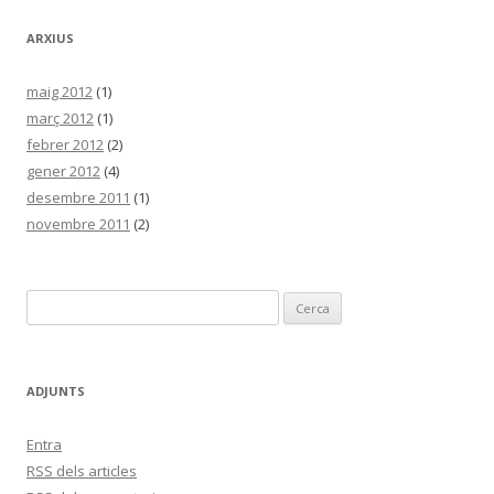
ARXIUS
maig 2012
(1)
març 2012
(1)
febrer 2012
(2)
gener 2012
(4)
desembre 2011
(1)
novembre 2011
(2)
C
e
r
c
ADJUNTS
a
:
Entra
RSS
dels articles