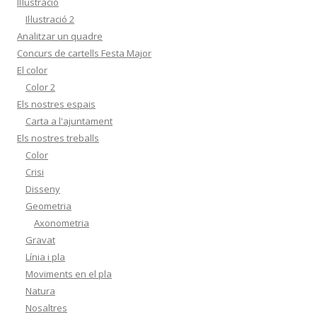
Il·lustració
Il·lustració 2
Analitzar un quadre
Concurs de cartells Festa Major
El color
Color 2
Els nostres espais
Carta a l'ajuntament
Els nostres treballs
Color
Crisi
Disseny
Geometria
Axonometria
Gravat
Línia i pla
Moviments en el pla
Natura
Nosaltres