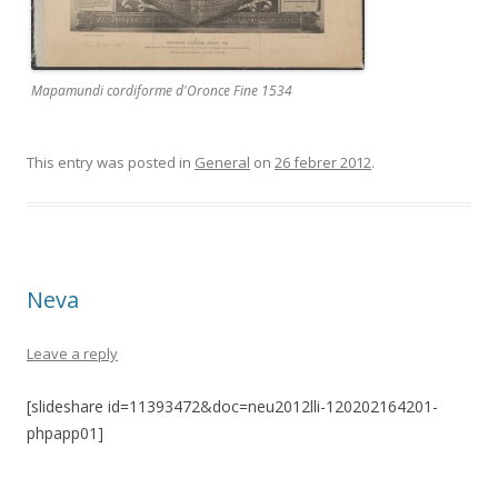
Mapamundi cordiforme d'Oronce Fine 1534
This entry was posted in
General
on
26 febrer 2012
.
Neva
Leave a reply
[slideshare id=11393472&doc=neu2012lli-120202164201-
phpapp01]