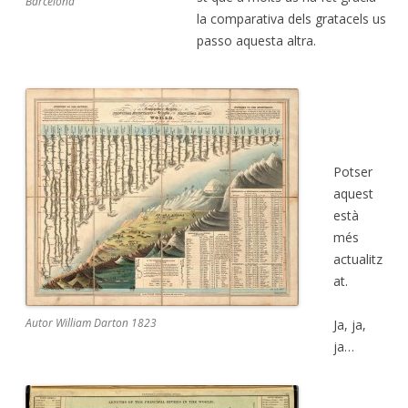
Barcelona
la comparativa dels gratacels us
passo aquesta altra.
Potser
aquest
està
més
actualitz
at.
Autor William Darton 1823
Ja, ja,
ja…