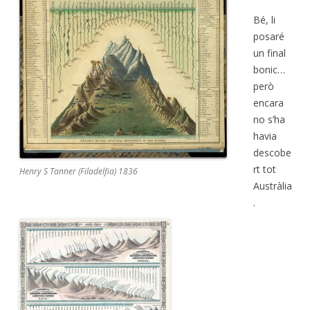
Bé, li
posaré
un final
bonic…
però
encara
no s’ha
havia
descobe
rt tot
Henry S Tanner (Filadelfia) 1836
Austràlia
.