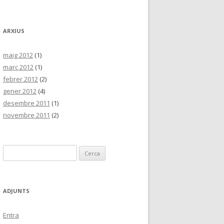
ARXIUS
maig 2012
(1)
març 2012
(1)
febrer 2012
(2)
gener 2012
(4)
desembre 2011
(1)
novembre 2011
(2)
C
e
r
c
ADJUNTS
a
:
Entra