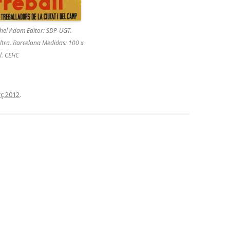
chel Adam Editor: SDP-UGT.
ltra. Barcelona Medidas: 100 x
l. CEHC
ç 2012
.