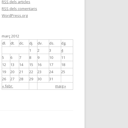
RSS
dels articles
RSS
dels comentaris
WordPress.org
març 2012
dl.
dt.
dc.
dj.
dv.
ds.
dg.
1
2
3
4
5
6
7
8
9
10
11
12
13
14
15
16
17
18
19
20
21
22
23
24
25
26
27
28
29
30
31
« febr.
maig »