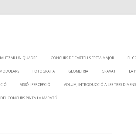
Skip
to
NALITZAR UN QUADRE
CONCURS DE CARTELLS FESTA MAJOR
EL C
content
CO
 MODULARS
FOTOGRAFIA
GEOMETRIA
GRAVAT
LA 
LA VIOLÈNCIA DE GÈNERE
GRAVAT 2
EL
CCIÓ
VISIÓ I PERCEPCIÓ
VOLUM, INTRODUCCIÓ A LES TRES DIMEN
LA CRISI
 DEL CONCURS PINTA LA MARATÓ
ETRIA