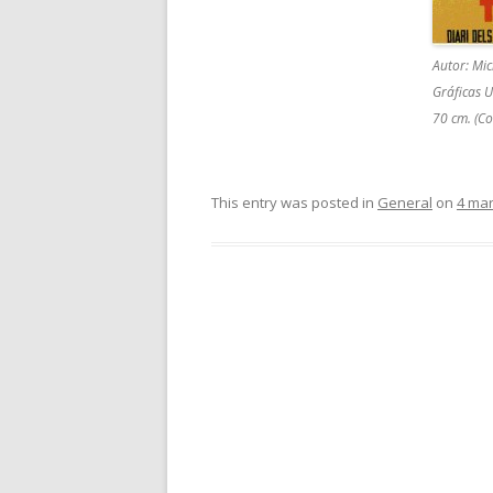
Autor: Mi
Gráficas U
70 cm. (Co
This entry was posted in
General
on
4 mar