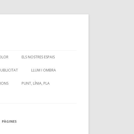
OLOR
ELS NOSTRES ESPAIS
LOR 2
CARTA A L'AJUNTAMENT
PUBLICITAT
LLUM I OMBRA
 CARTELL
SIONS
PUNT, LÍNIA, PLA
PÀGINES