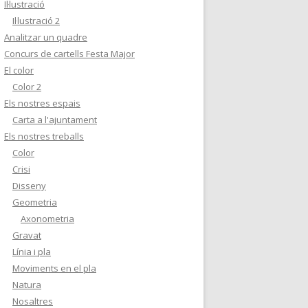
Il·lustració
Il·lustració 2
Analitzar un quadre
Concurs de cartells Festa Major
El color
Color 2
Els nostres espais
Carta a l'ajuntament
Els nostres treballs
Color
Crisi
Disseny
Geometria
Axonometria
Gravat
Línia i pla
Moviments en el pla
Natura
Nosaltres