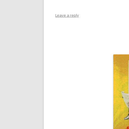
LÍNIA I PLA
Leave a reply
MOVIMENTS EN EL PLA
NATURA
NOSALTRES
PAPER VEGETAL
PERSPECTIVA
POESIA VISUAL
TEXTURES
VIOLÈNCIA DE GÈNERE