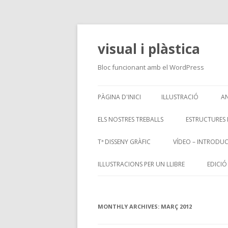
visual i plàstica
Bloc funcionant amb el WordPress
PÀGINA D'INICI
IL·LUSTRACIÓ
A
IL·LUSTRACIÓ 2
ELS NOSTRES TREBALLS
ESTRUCTURES
COLOR
Tª DISSENY GRÀFIC
VÍDEO – INTRODU
CRISI
IL·LUSTRACIONS PER UN LLIBRE
EDICIÓ
DISSENY
GEOMETRIA
AXONOM
MONTHLY ARCHIVES:
MARÇ 2012
GRAVAT