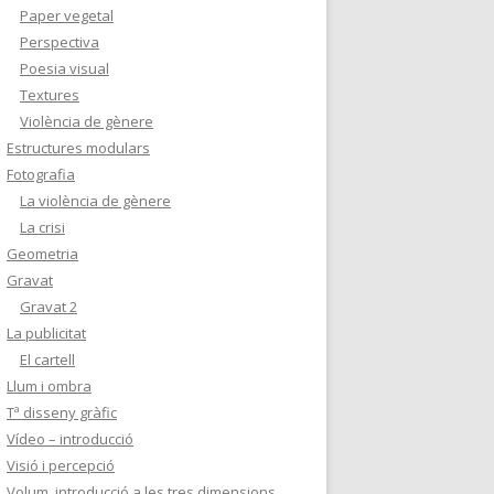
Paper vegetal
Perspectiva
Poesia visual
Textures
Violència de gènere
Estructures modulars
Fotografia
La violència de gènere
La crisi
Geometria
Gravat
Gravat 2
La publicitat
El cartell
Llum i ombra
Tª disseny gràfic
Vídeo – introducció
Visió i percepció
Volum, introducció a les tres dimensions