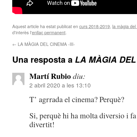
Aquest article ha estat publicat en
curs 2018-2019
,
la màgia del
d'interès l'
enllaç permanent
.
←
LA MÀGIA DEL CINEMA -III-
Una resposta a
LA MÀGIA DEL 
Martí Rubio
diu:
2 abril 2020 a les 13:10
T’ agrrada el cinema? Perquè?
Si, perquè hi ha molta diversio i f
divertit!