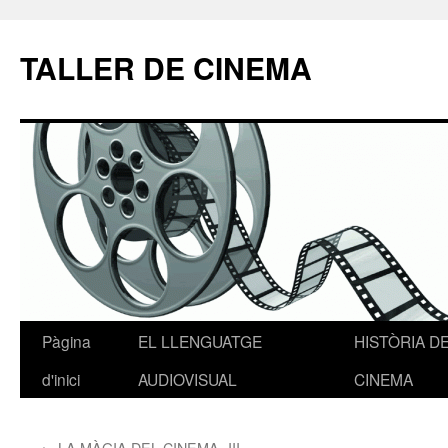
TALLER DE CINEMA
Pàgina
EL LLENGUATGE
HISTÒRIA D
Vés
d'inici
AUDIOVISUAL
CINEMA
al
contingut
←
LA MÀGIA DEL CINEMA -III-