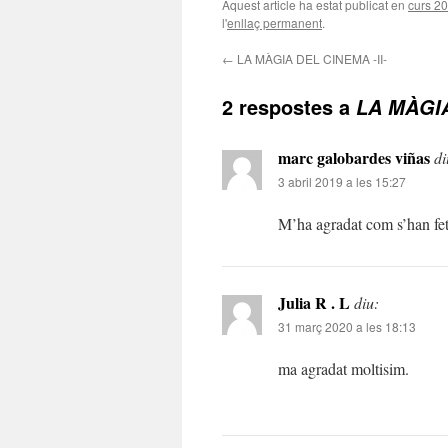
Aquest article ha estat publicat en
curs 2
l'
enllaç permanent
.
←
LA MÀGIA DEL CINEMA -II-
2 respostes a
LA MÀGIA
marc galobardes viñas
di
3 abril 2019 a les 15:27
M’ha agradat com s’han fet p
Julia R . L
diu:
31 març 2020 a les 18:13
ma agradat moltisim.