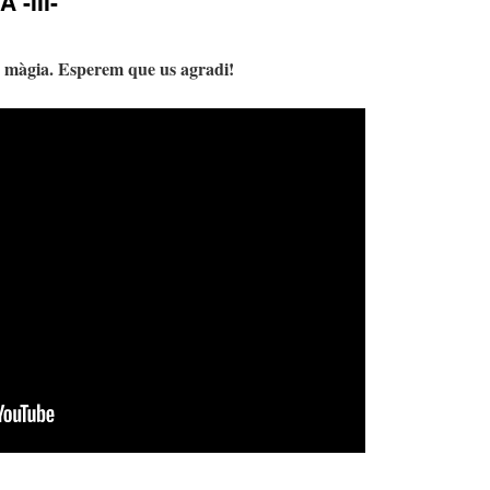
-III-
b màgia. Esperem que us agradi!