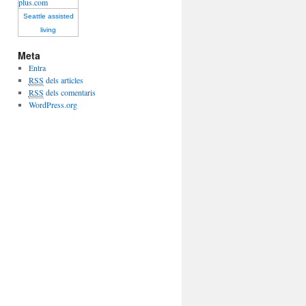
Seattle assisted
living
Meta
Entra
RSS
dels articles
RSS
dels comentaris
WordPress.org