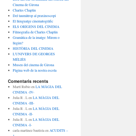
Cinema de Girona
Charles Chaplin
Del taumàtrop al praxinoscopi
El llenguatge cinematogràfic
ELS ORÍGENS DEL CINEMA
Filmografia de Charles Chaplin
Gramàtica de la imatge: Mirem o
llegim?
HISTÒRIA DEL CINEMA
L'UNIVERS DE GEORGES
MÉLIÈS
Museu del cinema de Girona
Pàgina web de la nostra escola
Comentaris recents
Martí Rubio
en
LA MÀGIA DEL
CINEMA -IV-
Julia R . L
en
LA MÀGIA DEL
CINEMA -III-
Julia R . L
en
LA MÀGIA DEL
CINEMA -II-
Julia R . L
en
LA MÀGIA DEL
CINEMA -I-
carla martinez bautista
en
ACUDITS –
1 –