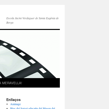
Escola Jacint Verdaguer de Santa Eugènia de
Berga
A MERAVELLA!
Enllaços
Animage
Bloc del Servei educatiu del Museu del