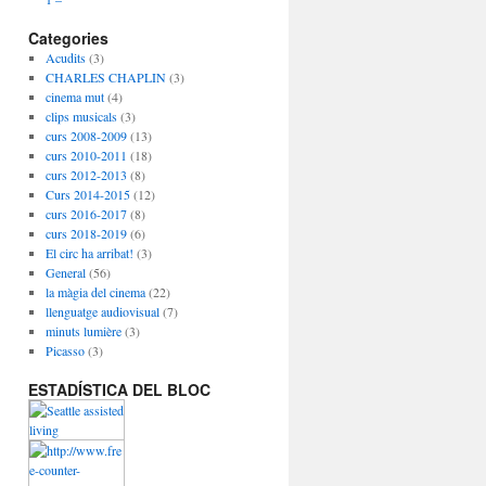
Categories
Acudits
(3)
CHARLES CHAPLIN
(3)
cinema mut
(4)
clips musicals
(3)
curs 2008-2009
(13)
curs 2010-2011
(18)
curs 2012-2013
(8)
Curs 2014-2015
(12)
curs 2016-2017
(8)
curs 2018-2019
(6)
El circ ha arribat!
(3)
General
(56)
la màgia del cinema
(22)
llenguatge audiovisual
(7)
minuts lumière
(3)
Picasso
(3)
ESTADÍSTICA DEL BLOC