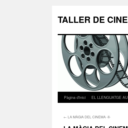
TALLER DE CIN
Pàgina d'inici
EL LLENGUATGE AU
Vés
al
←
LA MÀGIA DEL CINEMA -II-
contingut