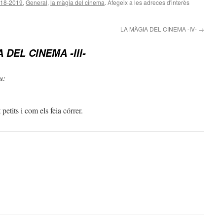
018-2019
,
General
,
la màgia del cinema
. Afegeix a les adreces d'interès
LA MÀGIA DEL CINEMA -IV-
→
 DEL CINEMA -III-
u:
etits i com els feia córrer.