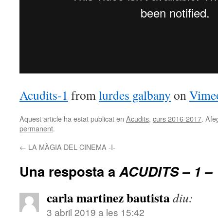
Acudits-1
from
lurdes galbany
on
Vime
Aquest article ha estat publicat en
Acudits
,
curs 2016-2017
. Afe
permanent
.
←
LA MÀGIA DEL CINEMA -I-
Una resposta a
ACUDITS – 1 –
carla martinez bautista
diu:
3 abril 2019 a les 15:42