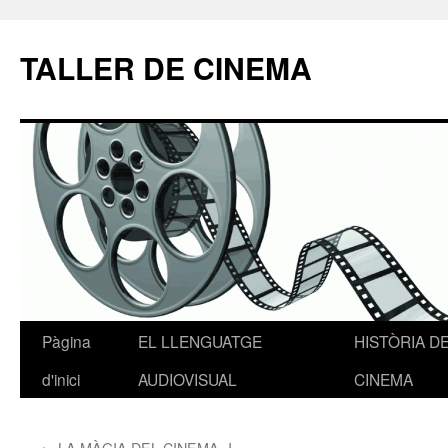
TALLER DE CINEMA
Pàgina
EL LLENGUATGE
HISTÒRIA D
Vés
d'inici
AUDIOVISUAL
CINEMA
al
contingut
←
LA MÀGIA DEL CINEMA -I-