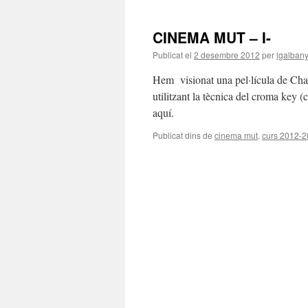
CINEMA MUT – I-
Publicat el
2 desembre 2012
per
lgalban
Hem visionat una pel·lícula de Ch
utilitzant la tècnica del croma key (
aquí.
Publicat dins de
cinema mut
,
curs 2012-