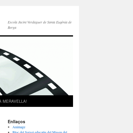
Escola Jacint Verdaguer de Santa Eugènia de
Berga
A MERAVELLA!
Enllaços
Animage
Bloc del Servei educatiu del Museu del