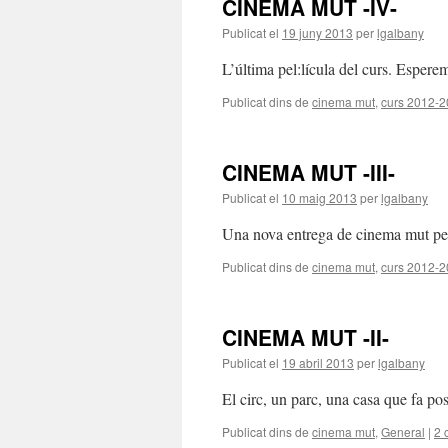
CINEMA MUT -IV-
Publicat el
19 juny 2013
per
lgalbany
L’última pel:lícula del curs. Espere
Publicat dins de
cinema mut
,
curs 2012-
CINEMA MUT -III-
Publicat el
10 maig 2013
per
lgalbany
Una nova entrega de cinema mut pe
Publicat dins de
cinema mut
,
curs 2012-
CINEMA MUT -II-
Publicat el
19 abril 2013
per
lgalbany
El circ, un parc, una casa que fa pos
Publicat dins de
cinema mut
,
General
|
2 