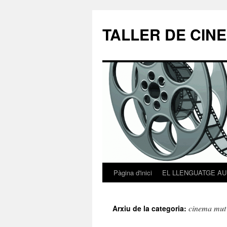
TALLER DE CIN
Pàgina d'inici
EL LLENGUATGE AU
Vés
al
cinema mut
Arxiu de la categoria:
contingut