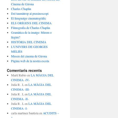
Cinema de Girona
Charles Chaplin
Del taumàtrop al praxinoscopi
El llenguatge cinematogràfic
ELS ORÍGENS DEL CINEMA
Filmografia de Charles Chaplin
Gramàtica de la imatge: Mirem o
llegim?
HISTÒRIA DEL CINEMA
L'UNIVERS DE GEORGES
MÉLIÈS
Museu del cinema de Girona
Pàgina web de la nostra escola
Comentaris recents
Martí Rubio
en
LA MÀGIA DEL
CINEMA -IV-
Julia R . L
en
LA MÀGIA DEL
CINEMA -III-
Julia R . L
en
LA MÀGIA DEL
CINEMA -II-
Julia R . L
en
LA MÀGIA DEL
CINEMA -I-
carla martinez bautista
en
ACUDITS –
1 –