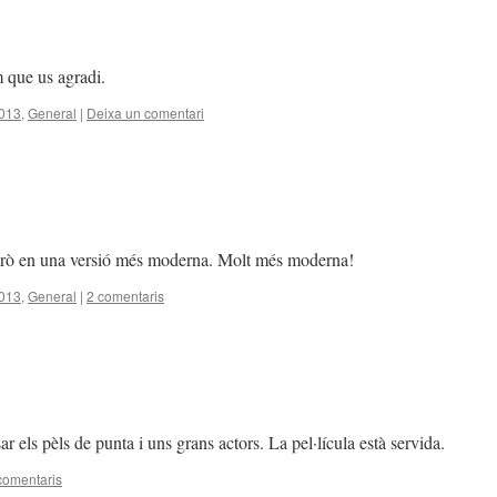
m que us agradi.
2013
,
General
|
Deixa un comentari
rò en una versió més moderna. Molt més moderna!
2013
,
General
|
2 comentaris
ar els pèls de punta i uns grans actors. La pel·lícula està servida.
comentaris