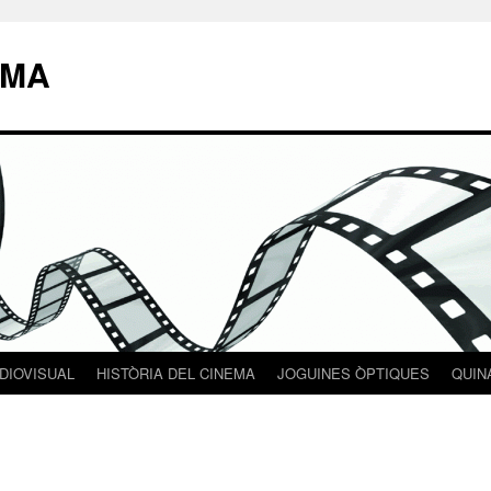
EMA
DIOVISUAL
HISTÒRIA DEL CINEMA
JOGUINES ÒPTIQUES
QUIN