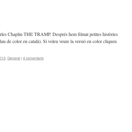
y
arles Chaplin THE TRAMP. Després hem filmat petites històries
clau de color en català). Si voleu veure la versió en color cliqueu
2013
,
General
|
4 comentaris