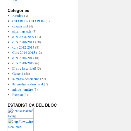
Categories
Acudits
(3)
CHARLES CHAPLIN
(3)
cinema mut
(4)
clips musicals
(3)
curs 2008-2009
(13)
curs 2010-2011
(18)
curs 2012-2013
(8)
Curs 2014-2015
(12)
curs 2016-2017
(8)
curs 2018-2019
(6)
El circ ha arribat!
(3)
General
(56)
la màgia del cinema
(22)
llenguatge audiovisual
(7)
minuts lumière
(3)
Picasso
(3)
ESTADÍSTICA DEL BLOC