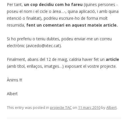
Per tant,
un cop decidiu com ho fareu
(quines persones -
poseu el nom i el cicle o àrea…-, quina aplicació, i amb quina
intenció o finalitat), podríeu escriure-ho de forma molt
resumida,
fent un comentari en aquest mateix article.
Si ho preferiu o teniu dubtes, podeu enviar-me un correu
electrònic (avicedo@xtec.cat).
Finalment, abans del 12 de maig, caldria haver fet un
article
(amb títol, enllaços, imatges…) exposant el vostre projecte.
Ànims !!!
Albert
This entry was posted in
projecte TAC
on
11 març 2010
by
Albert
.