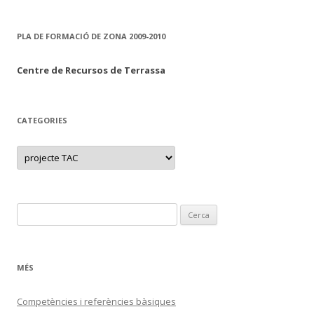
PLA DE FORMACIÓ DE ZONA 2009-2010
Centre de Recursos de Terrassa
CATEGORIES
C
a
t
e
g
o
r
C
i
e
e
s
r
c
MÉS
a
:
Competències i referències bàsiques