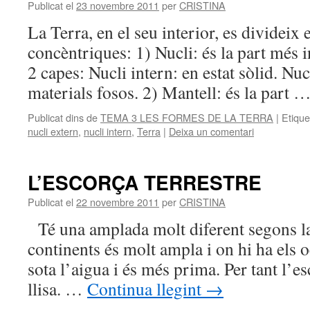
Publicat el
23 novembre 2011
per
CRISTINA
La Terra, en el seu interior, es divideix 
concèntriques: 1) Nucli: és la part més i
2 capes: Nucli intern: en estat sòlid. Nu
materials fosos. 2) Mantell: és la part 
Publicat dins de
TEMA 3 LES FORMES DE LA TERRA
|
Etique
nucli extern
,
nucli intern
,
Terra
|
Deixa un comentari
L’ESCORÇA TERRESTRE
Publicat el
22 novembre 2011
per
CRISTINA
Té una amplada molt diferent segons la
continents és molt ampla i on hi ha els 
sota l’aigua i és més prima. Per tant l’e
llisa. …
Continua llegint
→