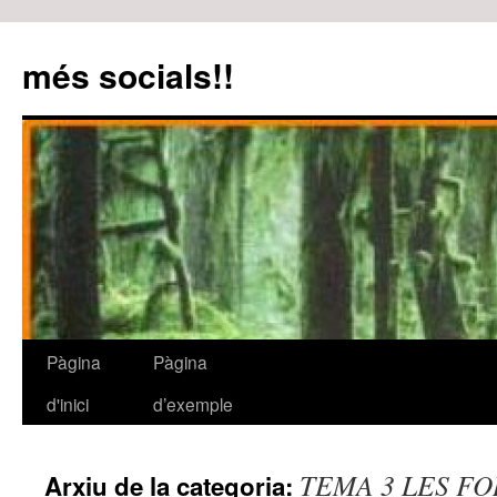
més socials!!
Pàgina
Pàgina
Vés
d'inici
d’exemple
al
contingut
TEMA 3 LES F
Arxiu de la categoria: