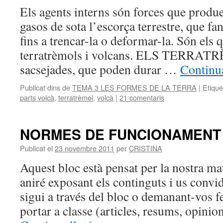
Els agents interns són forces que produe
gasos de sota l’escorça terrestre, que fan
fins a trencar-la o deformar-la. Són els
terratrèmols i volcans. ELS TERRA
sacsejades, que poden durar …
Continua
Publicat dins de
TEMA 3 LES FORMES DE LA TERRA
|
Etique
parts volcà
,
terratrèmol
,
volcà
|
21 comentaris
NORMES DE FUNCIONAMENT
Publicat el
23 novembre 2011
per
CRISTINA
Aquest bloc està pensat per la nostra mat
aniré exposant els continguts i us convid
sigui a través del bloc o demanant-vos 
portar a classe (articles, resums, opini