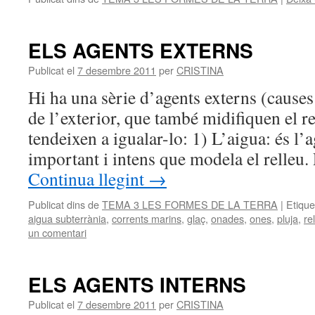
ELS AGENTS EXTERNS
Publicat el
7 desembre 2011
per
CRISTINA
Hi ha una sèrie d’agents externs (causes
de l’exterior, que també midifiquen el re
tendeixen a igualar-lo: 1) L’aigua: és l’
important i intens que modela el relleu.
Continua llegint
→
Publicat dins de
TEMA 3 LES FORMES DE LA TERRA
|
Etique
aigua subterrània
,
corrents marins
,
glaç
,
onades
,
ones
,
pluja
,
re
un comentari
ELS AGENTS INTERNS
Publicat el
7 desembre 2011
per
CRISTINA