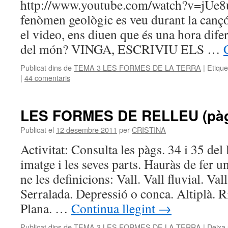
http://www.youtube.com/watch?v=jUe
fenòmen geològic es veu durant la cançó
el video, ens diuen que és una hora difer
del món? VINGA, ESCRIVIU ELS …
Publicat dins de
TEMA 3 LES FORMES DE LA TERRA
|
Etique
|
44 comentaris
LES FORMES DE RELLEU (pàgs
Publicat el
12 desembre 2011
per
CRISTINA
Activitat: Consulta les pàgs. 34 i 35 del 
imatge i les seves parts. Hauràs de fer un 
ne les definicions: Vall. Vall fluvial. Va
Serralada. Depressió o conca. Altiplà. R
Plana. …
Continua llegint
→
Publicat dins de
TEMA 3 LES FORMES DE LA TERRA
|
Deixa 