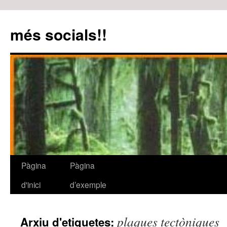
més socials!!
Pàgina
Pàgina
Vés
d'inici
d’exemple
al
contingut
plaques tectòniques
Arxiu d'etiquetes: