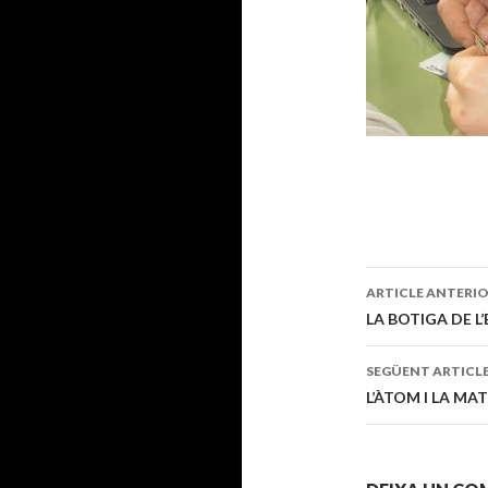
ARTICLE ANTERI
Navegaci
LA BOTIGA DE L
pels
SEGÜENT ARTICL
articles
L’ÀTOM I LA MA