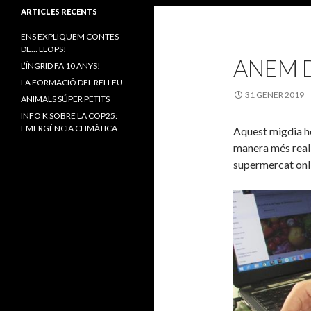
ARTICLES RECENTS
ENS EXPLIQUEM CONTES
DE… LLOPS!
ANEM 
L’ÍNGRID FA 10 ANYS!
LA FORMACIÓ DEL RELLEU
31 GENER 2019
ANIMALS SÚPER PETITS
INFO K SOBRE LA COP25:
EMERGÈNCIA CLIMÀTICA
Aquest migdia h
manera més real q
supermercat onli