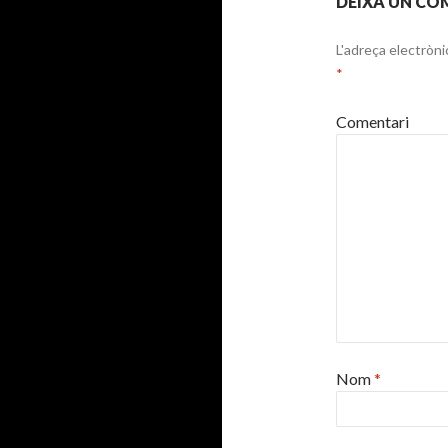
DEIXA UN CO
L'adreça electròni
*
Comentari
Nom
*