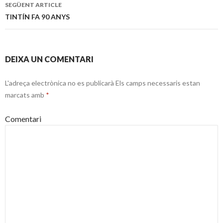
pels
SEGÜENT ARTICLE
articles
TINTÍN FA 90 ANYS
DEIXA UN COMENTARI
L'adreça electrònica no es publicarà
Els camps necessaris estan
marcats amb
*
Comentari