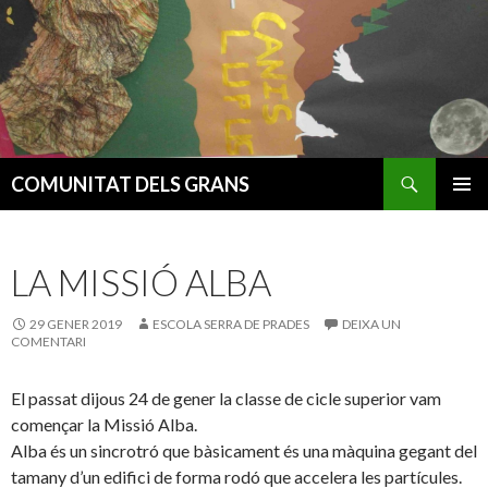
Cerca
COMUNITAT DELS GRANS
VÉS
MENÚ
AL
PRINCI
CONTINGUT
LA MISSIÓ ALBA
29 GENER 2019
ESCOLA SERRA DE PRADES
DEIXA UN
COMENTARI
El passat dijous 24 de gener la classe de cicle superior vam
començar la Missió Alba.
Alba és un sincrotró que bàsicament és una màquina gegant del
tamany d’un edifici de forma rodó que accelera les partícules.