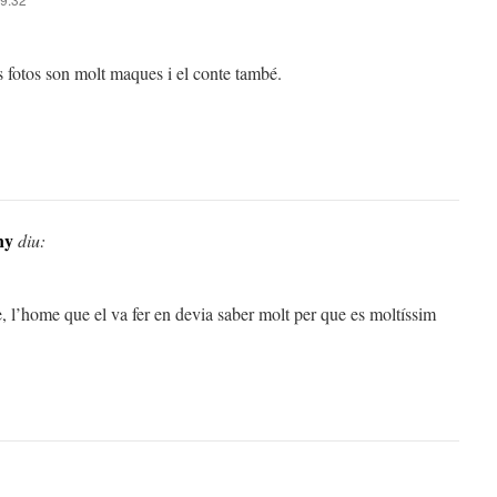
es fotos son molt maques i el conte també.
ny
diu:
e, l’home que el va fer en devia saber molt per que es moltíssim