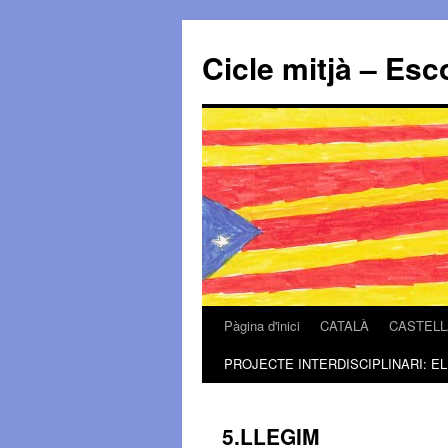
Cicle mitjà – E
Pàgina d'inici
CATALÀ
CASTELL
Vés
PROJECTE INTERDISCIPLINARI: EL
al
contingut
5.LLEGIM