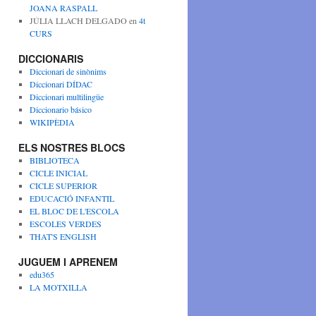
JOANA RASPALL
JÚLIA LLACH DELGADO
en
4t
CURS
DICCIONARIS
Diccionari de sinònims
Diccionari DÍDAC
Diccionari multilingüe
Diccionario básico
WIKIPÈDIA
ELS NOSTRES BLOCS
BIBLIOTECA
CICLE INICIAL
CICLE SUPERIOR
EDUCACIÓ INFANTIL
EL BLOC DE L'ESCOLA
ESCOLES VERDES
THAT'S ENGLISH
JUGUEM I APRENEM
edu365
LA MOTXILLA