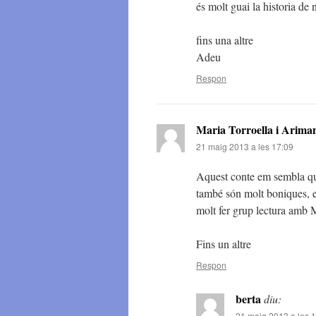
és molt guai la historia de n
fins una altre
Adeu
Respon
Maria Torroella i Arima
21 maig 2013 a les 17:09
Aquest conte em sembla què
també són molt boniques, e
molt fer grup lectura amb Ma
Fins un altre
Respon
berta
diu:
21 maig 2013 a les 