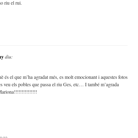
o riu el rui.
ny
diu:
 és el que m’ha agradat més, es molt emocionant i aquestes fotos
s veu els pobles que passa el riu Ges, etc… I també m’agrada
riona!!!!!!!!!!!!!!!
19:32