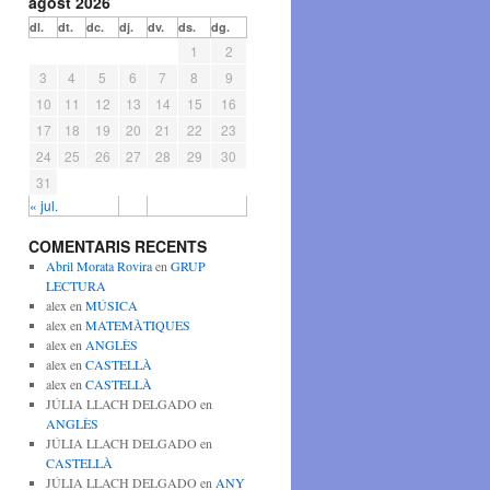
agost 2026
dl.
dt.
dc.
dj.
dv.
ds.
dg.
1
2
3
4
5
6
7
8
9
10
11
12
13
14
15
16
17
18
19
20
21
22
23
24
25
26
27
28
29
30
31
« jul.
COMENTARIS RECENTS
Abril Morata Rovira
en
GRUP
LECTURA
alex
en
MÚSICA
alex
en
MATEMÀTIQUES
alex
en
ANGLÈS
alex
en
CASTELLÀ
alex
en
CASTELLÀ
JÚLIA LLACH DELGADO
en
ANGLÈS
JÚLIA LLACH DELGADO
en
CASTELLÀ
JÚLIA LLACH DELGADO
en
ANY