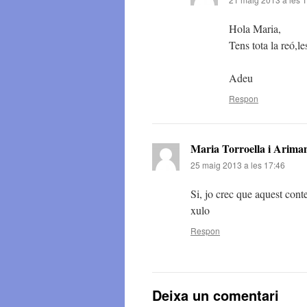
Hola Maria,
Tens tota la reó,l
Adeu
Respon
Maria Torroella i Arima
25 maig 2013 a les 17:46
Si, jo crec que aquest cont
xulo
Respon
Deixa un comentari