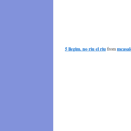
5 llegim. no riu el riu
mcasal
from