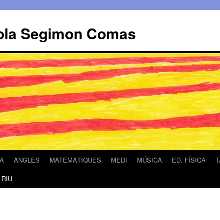
scola Segimon Comas
À
ANGLÈS
MATEMÀTIQUES
MEDI
MÚSICA
ED. FÍSICA
T
 RIU