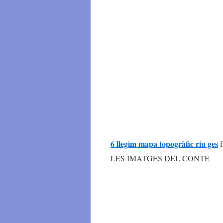
6 llegim mapa topogràfic riu ges
LES IMATGES DEL CONTE